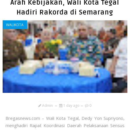
Arah Kebijakan, Wali Kota Tegal
Hadiri Rakorda di Semarang
WALIKOTA
Admin
1 day ago
0
Bregasnews.com – Wali Kota Tegal, Dedy Yon Supriyono,
menghadiri Rapat Koordinasi Daerah Pelaksanaan Sensus