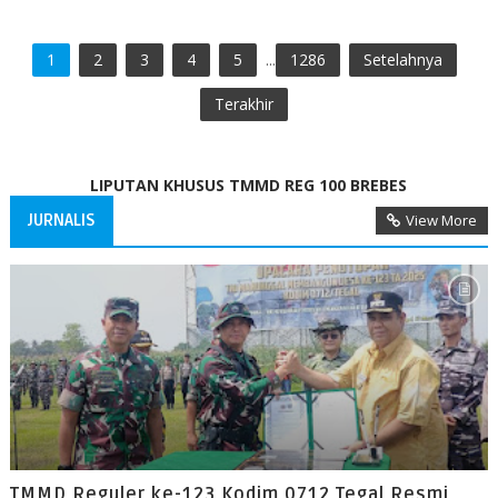
1
2
3
4
5
...
1286
Setelahnya
Terakhir
LIPUTAN KHUSUS TMMD REG 100 BREBES
JURNALIS
View More
TMMD Reguler ke-123 Kodim 0712 Tegal Resmi