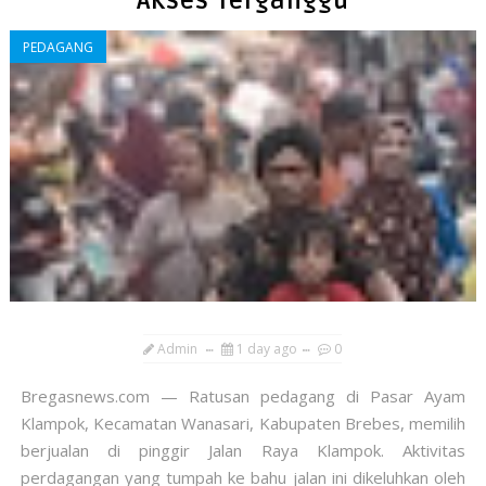
Akses Terganggu
PEDAGANG
Admin
1 day ago
0
​Bregasnews.com — Ratusan pedagang di Pasar Ayam
Klampok, Kecamatan Wanasari, Kabupaten Brebes, memilih
berjualan di pinggir Jalan Raya Klampok. Aktivitas
perdagangan yang tumpah ke bahu jalan ini dikeluhkan oleh