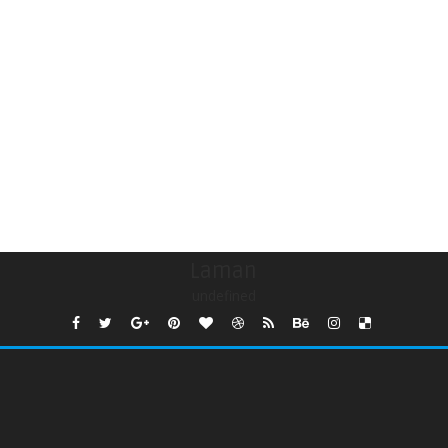
Laman
undefined