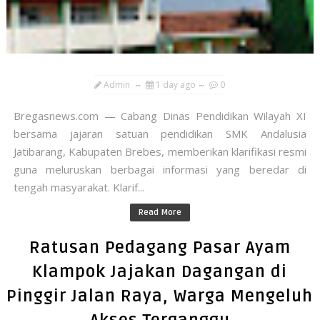
Admin
1 day ago
0
​Bregasnews.com — Cabang Dinas Pendidikan Wilayah XI
bersama jajaran satuan pendidikan SMK Andalusia
Jatibarang, Kabupaten Brebes, memberikan klarifikasi resmi
guna meluruskan berbagai informasi yang beredar di
tengah masyarakat. Klarif...
Read More
​Ratusan Pedagang Pasar Ayam
Klampok Jajakan Dagangan di
Pinggir Jalan Raya, Warga Mengeluh