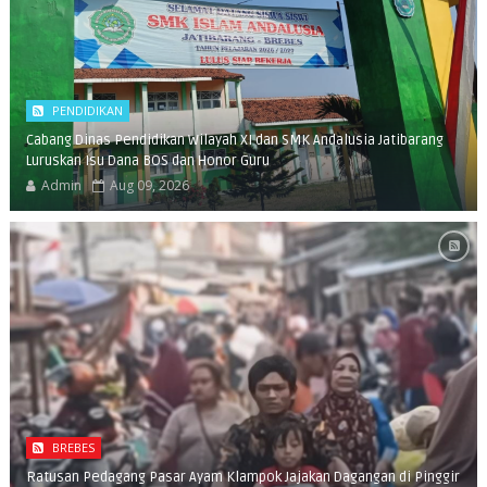
PENDIDIKAN
Cabang Dinas Pendidikan Wilayah XI dan SMK Andalusia Jatibarang
Luruskan Isu Dana BOS dan Honor Guru
Admin
Aug 09, 2026
BREBES
​Ratusan Pedagang Pasar Ayam Klampok Jajakan Dagangan di Pinggir