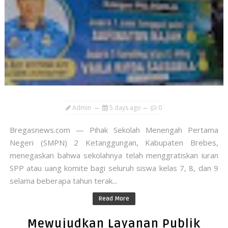
Admin
5 days ago
0
​Bregasnews.com — Pihak Sekolah Menengah Pertama
Negeri (SMPN) 2 Ketanggungan, Kabupaten Brebes,
menegaskan bahwa sekolahnya telah menggratiskan iuran
SPP atau uang komite bagi seluruh siswa kelas 7, 8, dan 9
selama beberapa tahun terak...
Read More
​Mewujudkan Layanan Publik