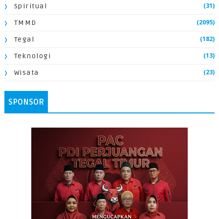
(31)
Spiritual
(2095)
TMMD
(182)
Tegal
(13)
Teknologi
(23)
Wisata
SPONSOR