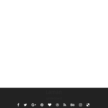
Laman
undefined