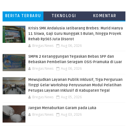
BERITA TERBARU
TEKNOLOGI
KOMENTAR
PEMBACA
Krisis SMK Andalusia Jatibarang Brebes: Murid Hanya
11 Siswa, Gaji Guru Nunggak 5 Bulan, hingga Proyek
Rehab Rp565 Juta Disorot
Bregas News
Aug 06, 2026
SMPN 2 Ketanggungan Tegaskan Bebas SPP dan
Bebaskan Pembelian Seragam OSIS-Pramuka di Luar
Bregas News
Aug 06, 2026
​Mewujudkan Layanan Publik Inklusif, Tiga Perguruan
Tinggi Gelar Workshop Penyusunan Modul Pelatihan
Petugas Layanan Inklusif di Kabupaten Tegal
Bregas News
Aug 05, 2026
Jangan Menaburkan Garam pada Luka
Bregas News
Aug 03, 2026