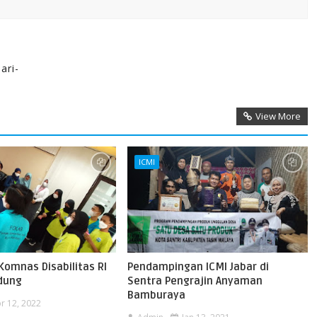
ari-
View More
ICMI
Komnas Disabilitas RI
Pendampingan ICMI Jabar di
dung
Sentra Pengrajin Anyaman
Bamburaya
r 12, 2022