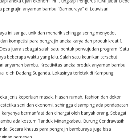
adapi aneka ujian ekonomi ini “, ungkap Pengurus ICMI Jabar Dede
ra pengrajin anyaman bambu “Bamburaya” di Leuwisari
a ini sangat unik dan menarik sehingga sering menyedot
dan kompetisi para pengrajin aneka karya dan produk kreatif.
esa Juara sebagai salah satu bentuk perwujudan program “Satu
ya beberapa waktu yang lalu. Salah satu keunikan tersebut
 dari anyaman bambu. Kreatiivitas aneka produk anyaman bambu
uai oleh Dadang Suganda. Lokasinya terletak di Kampung
aneka jenis keperluan masak, hiasan rumah, fashion dan dekor
estetika seni dan ekonomi, sehingga disamping ada pendapatan
 – karyanya bermanfaat dan dihargai oleh banyak orang. Sebagai
n bambu ada kostum Tanduk Minangkabau, Burung Cendrawasih
 Sunda. Secara khusus para pengrajin bamburaya juga bisa
inginan pemesan.