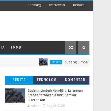
Tentang
Wartawan
Redaksi
ATA
TMMD
​Gudang Limbah Non-B3 di Laranga
BREBES
BERITA
TEKNOLOGI
KOMENTAR
TERBARU
PEMBACA
​Gudang Limbah Non-B3 di Larangan
Brebes Terbakar, 8 Unit Damkar
Dikerahkan
Admin
Aug 08, 2026