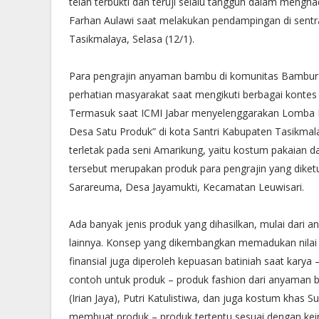
telah terbukti dan teruji selalu tangguh dalam mengh
Farhan Aulawi saat melakukan pendampingan di sent
Tasikmalaya, Selasa (12/1).
Para pengrajin anyaman bambu di komunitas Bamburay
perhatian masyarakat saat mengikuti berbagai kontes 
Termasuk saat ICMI Jabar menyelenggarakan Lomba D
Desa Satu Produk” di kota Santri Kabupaten Tasikmala
terletak pada seni Amarikung, yaitu kostum pakaian
tersebut merupakan produk para pengrajin yang diket
Sarareuma, Desa Jayamukti, Kecamatan Leuwisari.
Ada banyak jenis produk yang dihasilkan, mulai dari 
lainnya. Konsep yang dikembangkan memadukan nilai 
finansial juga diperoleh kepuasan batiniah saat karya
contoh untuk produk – produk fashion dari anyama
(Irian Jaya), Putri Katulistiwa, dan juga kostum khas
membuat produk – produk tertentu sesuai dengan ke