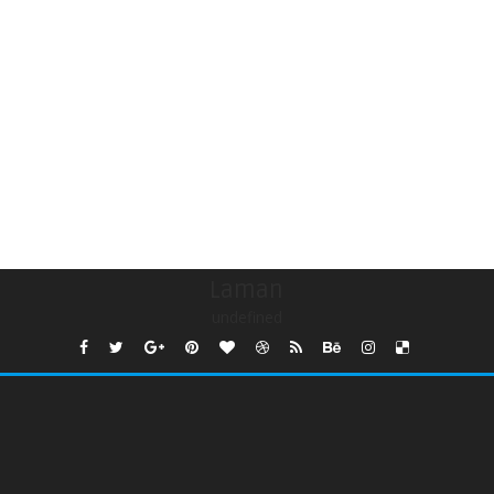
Laman
undefined