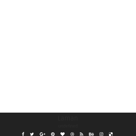
Laman
undefined