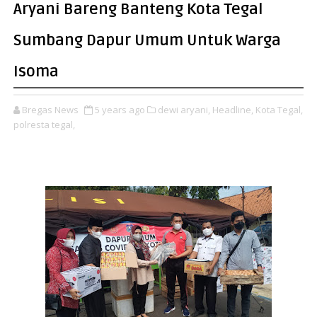
Aryani Bareng Banteng Kota Tegal
Sumbang Dapur Umum Untuk Warga
Isoma
Bregas News
5 years ago
dewi aryani,
Headline,
Kota Tegal,
polresta tegal,