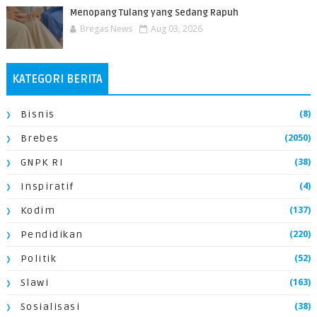
Menopang Tulang yang Sedang Rapuh
Bregas News
Aug 03, 2026
KATEGORI BERITA
(8)
Bisnis
(2050)
Brebes
(38)
GNPK RI
(4)
Inspiratif
(137)
Kodim
(220)
Pendidikan
(52)
Politik
(163)
Slawi
(38)
Sosialisasi