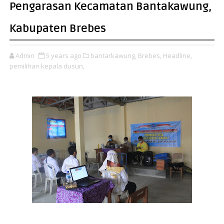
Pengarasan Kecamatan Bantakawung,
Kabupaten Brebes
Admin
5 years ago
bantarkawung,
Brebes,
Headline,
pemilihan kepala dusun,