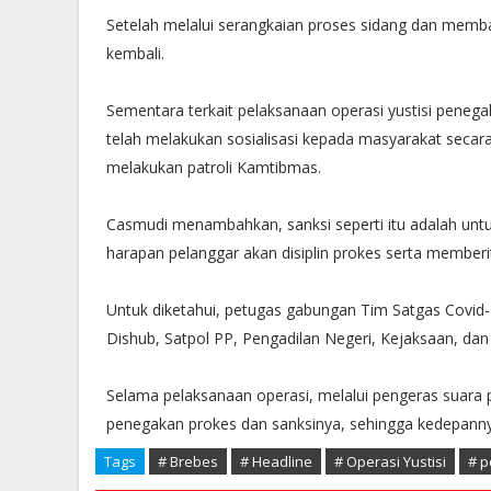
Setelah melalui serangkaian proses sidang dan memb
kembali.
Sementara terkait pelaksanaan operasi yustisi pene
telah melakukan sosialisasi kepada masyarakat secar
melakukan patroli Kamtibmas.
Casmudi menambahkan, sanksi seperti itu adalah untu
harapan pelanggar akan disiplin prokes serta member
Untuk diketahui, petugas gabungan Tim Satgas Covid-1
Dishub, Satpol PP, Pengadilan Negeri, Kejaksaan, dan
Selama pelaksanaan operasi, melalui pengeras suara 
penegakan prokes dan sanksinya, sehingga kedepann
Tags
# Brebes
# Headline
# Operasi Yustisi
# p