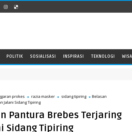
POLITIK
SOSIALISASI
INSPIRASI
TEKNOLOGI
WIS
ggaran prokes
razia masker
sidang tipiring
Belasan
 Jalani Sidang Tipiring
n Pantura Brebes Terjaring
i Sidang Tipiring