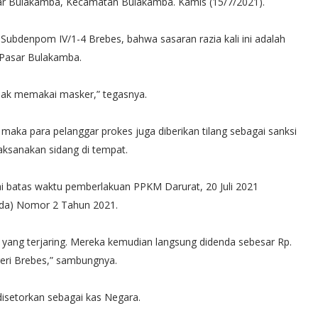
 Pasar Bulakamba, Kecamatan Bulakamba. Kamis (15/7/2021).
Subdenpom IV/1-4 Brebes, bahwa sasaran razia kali ini adalah
 Pasar Bulakamba.
tidak memakai masker,” tegasnya.
maka para pelanggar prokes juga diberikan tilang sebagai sanksi
laksanakan sidang di tempat.
pai batas waktu pemberlakuan PPKM Darurat, 20 Juli 2021
rda) Nomor 2 Tahun 2021.
yang terjaring. Mereka kemudian langsung didenda sebesar Rp.
geri Brebes,” sambungnya.
disetorkan sebagai kas Negara.