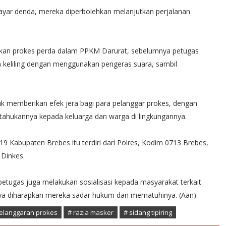
ayar denda, mereka diperbolehkan melanjutkan perjalanan
gakan prokes perda dalam PPKM Darurat, sebelumnya petugas
a keliling dengan menggunakan pengeras suara, sambil
k memberikan efek jera bagi para pelanggar prokes, dengan
itahukannya kepada keluarga dan warga di lingkungannya.
9 Kabupaten Brebes itu terdiri dari Polres, Kodim 0713 Brebes,
 Dinkes.
petugas juga melakukan sosialisasi kepada masyarakat terkait
ya diharapkan mereka sadar hukum dan mematuhinya. (Aan)
elanggaran prokes
# razia masker
# sidang tipiring