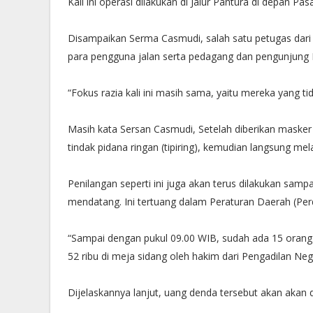
Kali ini operasi dilakukan di Jalur Pantura di depan
Disampaikan Serma Casmudi, salah satu petugas dari 
para pengguna jalan serta pedagang dan pengunjung
“Fokus razia kali ini masih sama, yaitu mereka yang 
Masih kata Sersan Casmudi, Setelah diberikan masker 
tindak pidana ringan (tipiring), kemudian langsung me
Penilangan seperti ini juga akan terus dilakukan sam
mendatang. Ini tertuang dalam Peraturan Daerah (Pe
“Sampai dengan pukul 09.00 WIB, sudah ada 15 orang 
52 ribu di meja sidang oleh hakim dari Pengadilan Ne
Dijelaskannya lanjut, uang denda tersebut akan akan 