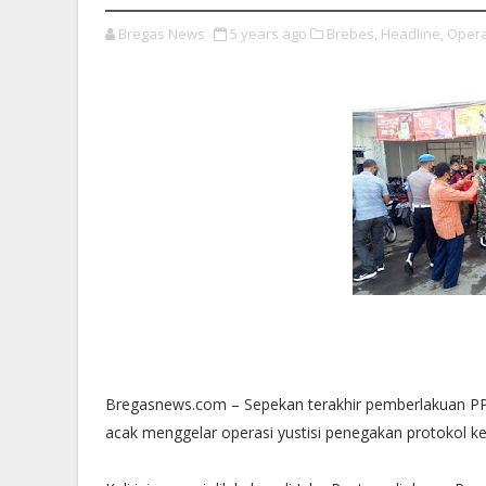
Bregas News
5 years ago
Brebes,
Headline,
Operas
Bregasnews.com – Sepekan terakhir pemberlakuan PP
acak menggelar operasi yustisi penegakan protokol ke