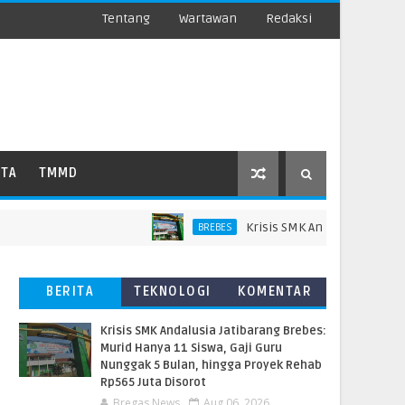
Tentang
Wartawan
Redaksi
ATA
TMMD
Krisis SMK Andalusia Jatibarang 
BREBES
BERITA
TEKNOLOGI
KOMENTAR
TERBARU
PEMBACA
Krisis SMK Andalusia Jatibarang Brebes:
Murid Hanya 11 Siswa, Gaji Guru
Nunggak 5 Bulan, hingga Proyek Rehab
Rp565 Juta Disorot
Bregas News
Aug 06, 2026