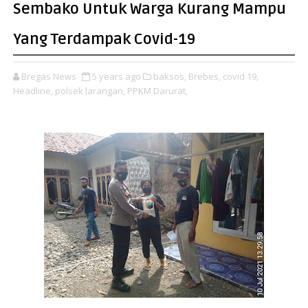
Sembako Untuk Warga Kurang Mampu
Yang Terdampak Covid-19
Bregas News
5 years ago
baksos,
Brebes,
covid 19,
Headline,
polsek larangan,
PPKM Darurat,