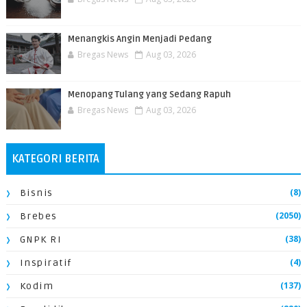
Menangkis Angin Menjadi Pedang
Bregas News
Aug 03, 2026
Menopang Tulang yang Sedang Rapuh
Bregas News
Aug 03, 2026
KATEGORI BERITA
(8)
Bisnis
(2050)
Brebes
(38)
GNPK RI
(4)
Inspiratif
(137)
Kodim