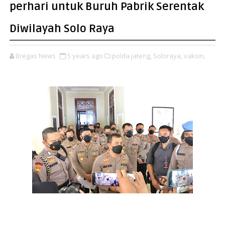
perhari untuk Buruh Pabrik Serentak
Diwilayah Solo Raya
Bregas News
5 years ago
polda jateng,
Soloraya,
vaksin,