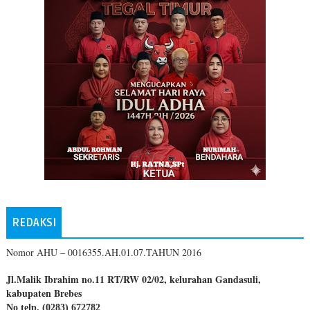
REDAKSI
Nomor AHU – 0016355.AH.01.07.TAHUN 2016
Jl.Malik Ibrahim no.11 RT/RW 02/02, kelurahan Gandasuli,
kabupaten Brebes
No telp. (0283) 672782