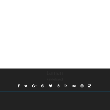
Laman
undefined