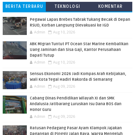
BERITA TERBARU
TEKNOLOGI
KOMENTAR
PEMBACA
Pegawai Lapas Brebes Tabrak Tukang Becak di Depan
RSUD, Korban Langsung Dievakuasi ke IGD
Admin
Aug 10, 2026
ABK Migran Tuntut PT Ocean Star Marine Kembalikan
Uang Jaminan dan Sisa Gaji, Kantor Perusahaan
Dapati Tutup
Admin
Aug 10, 2026
Sensus Ekonomi 2026 Jadi Kompas Arah Kebijakan,
Wali Kota Tegal Hadiri Rakorda di Semarang
Admin
Aug 09, 2026
Cabang Dinas Pendidikan Wilayah XI dan SMK
Andalusia Jatibarang Luruskan Isu Dana BOS dan
Honor Guru
Admin
Aug 09, 2026
​Ratusan Pedagang Pasar Ayam Klampok Jajakan
Dagangan di Pinggir Jalan Raya, Warga Mengeluh