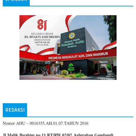
REDAKSI
Nomor AHU – 0016355.AH.01.07.TAHUN 2016
Jl.Malik Ibrahim no.11 RT/RW 02/02, kelurahan Gandasuli,