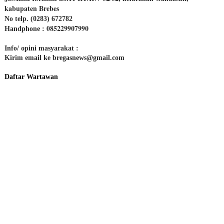
kabupaten Brebes
No telp. (0283) 672782
085229907990
Handphone :
Info/ opini masyarakat :
Kirim email ke bregasnews@gmail.com
Daftar Wartawan