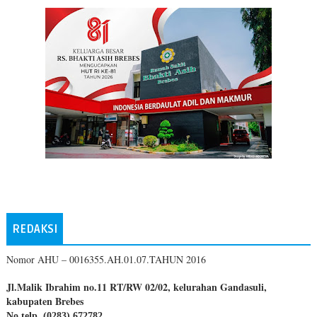
REDAKSI
Nomor AHU – 0016355.AH.01.07.TAHUN 2016
Jl.Malik Ibrahim no.11 RT/RW 02/02, kelurahan Gandasuli,
kabupaten Brebes
No telp. (0283) 672782