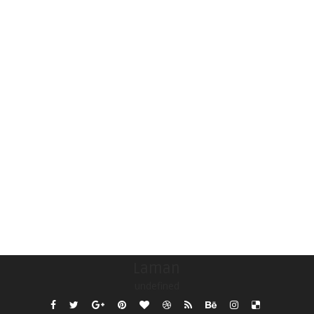
Laman
undefined