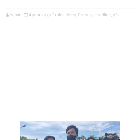
Admin
4 years ago
aksi demo,
Brebes,
Headline,
p3k,