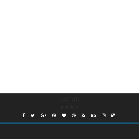
Laman
undefined