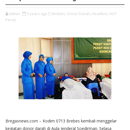
Admin
3 years ago
Brebes,
Donor Darah,
Headline,
HUT
Persit,
Bregasnews.com – Kodim 0713 Brebes kembali menggelar
kegiatan donor darah di Aula Jenderal Soedirman. Selasa