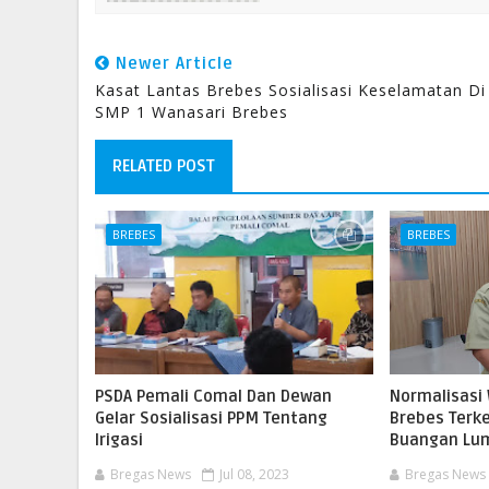
Newer Article
Kasat Lantas Brebes Sosialisasi Keselamatan Di
SMP 1 Wanasari Brebes
RELATED POST
BREBES
BREBES
PSDA Pemali Comal Dan Dewan
Normalisasi
Gelar Sosialisasi PPM Tentang
Brebes Terk
Irigasi
Buangan Lu
Bregas News
Jul 08, 2023
Bregas News