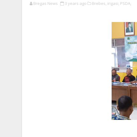
Bregas News
3 years ago
Brebes,
irigasi,
PSDA,