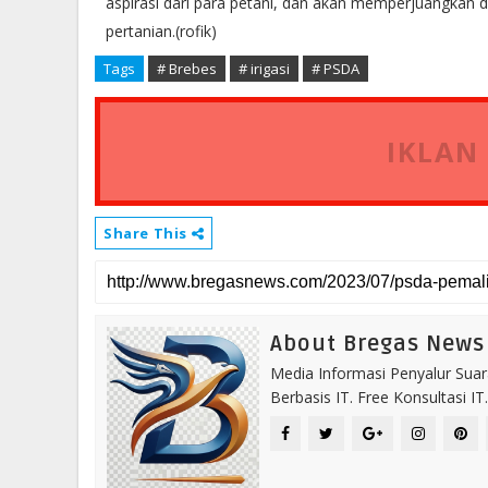
aspirasi dari para petani, dan akan memperjuangkan
pertanian.(rofik)
Tags
# Brebes
# irigasi
# PSDA
IKLAN
Share This
About Bregas News
Media Informasi Penyalur Suar
Berbasis IT. Free Konsultasi 