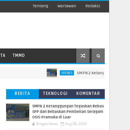
Tentang
Wartawan
Redaksi
ATA
TMMD
SMPN 2 Ketanggungan Tegaskan B
BREBES
BERITA
TEKNOLOGI
KOMENTAR
TERBARU
PEMBACA
SMPN 2 Ketanggungan Tegaskan Bebas
SPP dan Bebaskan Pembelian Seragam
OSIS-Pramuka di Luar
Bregas News
Aug 06, 2026