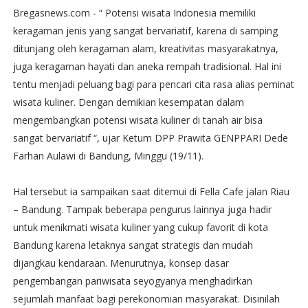
Bregasnews.com - “ Potensi wisata Indonesia memiliki
keragaman jenis yang sangat bervariatif, karena di samping
ditunjang oleh keragaman alam, kreativitas masyarakatnya,
juga keragaman hayati dan aneka rempah tradisional. Hal ini
tentu menjadi peluang bagi para pencari cita rasa alias peminat
wisata kuliner. Dengan demikian kesempatan dalam
mengembangkan potensi wisata kuliner di tanah air bisa
sangat bervariatif “, ujar Ketum DPP Prawita GENPPARI Dede
Farhan Aulawi di Bandung, Minggu (19/11).
Hal tersebut ia sampaikan saat ditemui di Fella Cafe jalan Riau
– Bandung. Tampak beberapa pengurus lainnya juga hadir
untuk menikmati wisata kuliner yang cukup favorit di kota
Bandung karena letaknya sangat strategis dan mudah
dijangkau kendaraan. Menurutnya, konsep dasar
pengembangan pariwisata seyogyanya menghadirkan
sejumlah manfaat bagi perekonomian masyarakat. Disinilah