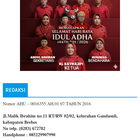
REDAKSI
Nomor AHU – 0016355.AH.01.07.TAHUN 2016
Jl.Malik Ibrahim no.11 RT/RW 02/02, kelurahan Gandasuli,
kabupaten Brebes
No telp. (0283) 672782
085229907990
Handphone :