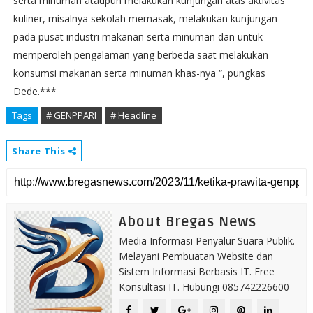
serta minuman ataupun melakukan kunjungan atas aktivitas
kuliner, misalnya sekolah memasak, melakukan kunjungan
pada pusat industri makanan serta minuman dan untuk
memperoleh pengalaman yang berbeda saat melakukan
konsumsi makanan serta minuman khas-nya “, pungkas
Dede.***
Tags
# GENPPARI
# Headline
Share This
About Bregas News
Media Informasi Penyalur Suara Publik.
Melayani Pembuatan Website dan
Sistem Informasi Berbasis IT. Free
Konsultasi IT. Hubungi 085742226600