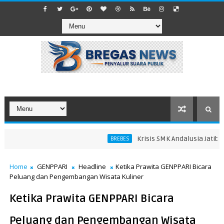
Krisis SMK Andalusia Jatibaran
BREBES
ang
Home
GENPPARI
Headline
Ketika Prawita GENPPARI Bicara
Peluang dan Pengembangan Wisata Kuliner
Ketika Prawita GENPPARI Bicara
Peluang dan Pengembangan Wisata