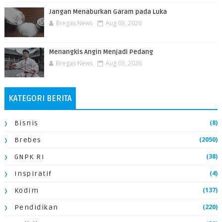
Jangan Menaburkan Garam pada Luka
Bregas News
Aug 03, 2026
Menangkis Angin Menjadi Pedang
Bregas News
Aug 03, 2026
KATEGORI BERITA
(8)
Bisnis
(2050)
Brebes
(38)
GNPK RI
(4)
Inspiratif
(137)
Kodim
(220)
Pendidikan