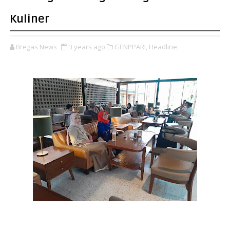
Kuliner
Bregas News
3 years ago
GENPPARI,
Headline,