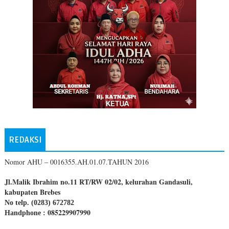
REDAKSI
Nomor AHU – 0016355.AH.01.07.TAHUN 2016
Jl.Malik Ibrahim no.11 RT/RW 02/02, kelurahan Gandasuli,
kabupaten Brebes
No telp. (0283) 672782
085229907990
Handphone :