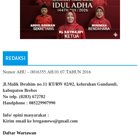
REDAKSI
Nomor AHU – 0016355.AH.01.07.TAHUN 2016
Jl.Malik Ibrahim no.11 RT/RW 02/02, kelurahan Gandasuli,
kabupaten Brebes
No telp. (0283) 672782
085229907990
Handphone :
Info/ opini masyarakat :
Kirim email ke bregasnews@gmail.com
Daftar Wartawan