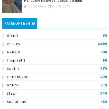
Menopang Tulang yang Sedang Rapuh
Bregas News
Aug 03, 2026
KATEGORI BERITA
(8)
Bisnis
(2050)
Brebes
(38)
GNPK RI
(4)
Inspiratif
(137)
Kodim
(220)
Pendidikan
(52)
Politik
(163)
Slawi
(38)
Sosialisasi