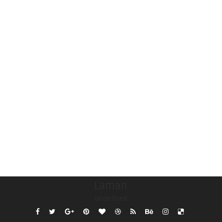
Laman
undefined