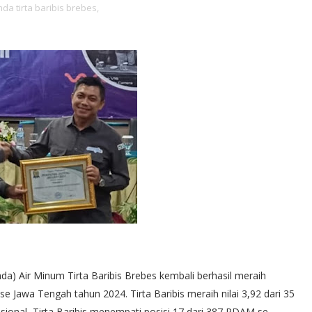
da tirta baribis brebes,
 Air Minum Tirta Baribis Brebes kembali berhasil meraih
 Jawa Tengah tahun 2024. Tirta Baribis meraih nilai 3,92 dari 35
onal, Tirta Baribis menempati posisi 17 dari 387 PDAM se