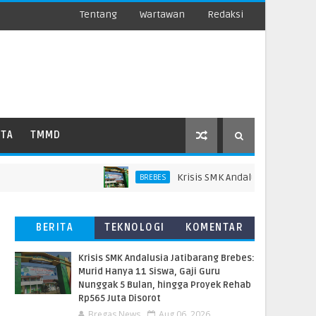
Tentang
Wartawan
Redaksi
ATA
TMMD
Krisis SMK Andalusia Jatibarang Br
BREBES
BERITA
TEKNOLOGI
KOMENTAR
TERBARU
PEMBACA
Krisis SMK Andalusia Jatibarang Brebes:
Murid Hanya 11 Siswa, Gaji Guru
Nunggak 5 Bulan, hingga Proyek Rehab
Rp565 Juta Disorot
Bregas News
Aug 06, 2026