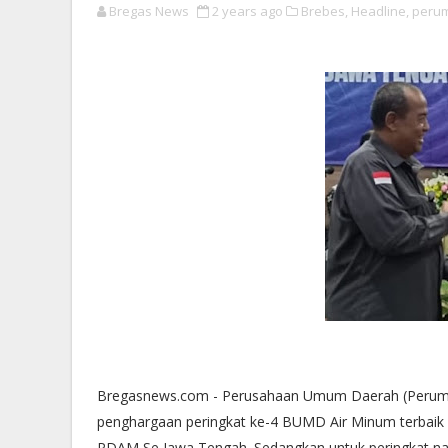
Bregas News
2 years ago
Brebes,
Headline,
perum
Bregasnews.com - Perusahaan Umum Daerah (Perumda)
penghargaan peringkat ke-4 BUMD Air Minum terbaik se
PDAM Se Jawa Tengah. Sedangkan untuk peringkat nasi