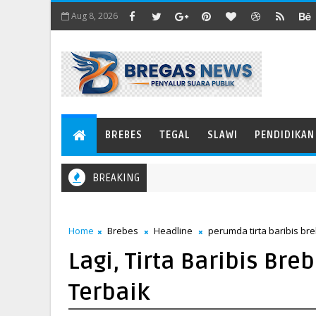
Aug 8, 2026
BREBES
TEGAL
SLAWI
PENDIDIKAN
BREAKING
Home
Brebes
Headline
perumda tirta baribis br
Lagi, Tirta Baribis Br
Terbaik