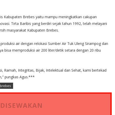
aribis Kabupaten Brebes yaitu mampu meningkatkan cakupan
si. Tirta Baribis yang berdiri sejak tahun 1992, telah melayani
ersih masyarakat Kabupaten Brebes.
n produksi air dengan relokasi Sumber Air Tuk Uleng Sirampog dan
sa memproduksi air 200 liter/detik setara dengan 20 ribu
si, Ramah, Integritas, Bijak, Intelektual dan Sehat, kami bertekad
n,” pungkas Agus.***
 brebes
 DISEWAKAN