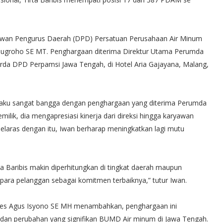
ewan Pengurus Daerah (DPD) Persatuan Perusahaan Air Minum
Nugroho SE MT. Penghargaan diterima Direktur Utama Perumda
erda DPD Perpamsi Jawa Tengah, di Hotel Aria Gajayana, Malang,
aku sangat bangga dengan penghargaan yang diterima Perumda
emilik, dia mengapresiasi kinerja dari direksi hingga karyawan
 Selaras dengan itu, Iwan berharap meningkatkan lagi mutu
ta Baribis makin diperhitungkan di tingkat daerah maupun
para pelanggan sebagai komitmen terbaiknya,” tutur Iwan.
ebes Agus Isyono SE MH menambahkan, penghargaan ini
dan perubahan yang signifikan BUMD Air minum di Jawa Tengah.