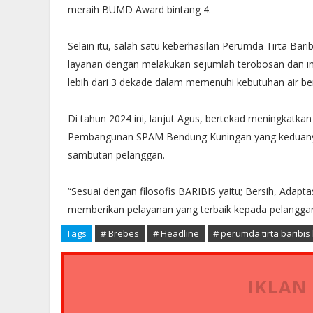
meraih BUMD Award bintang 4.
Selain itu, salah satu keberhasilan Perumda Tirta B
layanan dengan melakukan sejumlah terobosan dan inova
lebih dari 3 dekade dalam memenuhi kebutuhan air b
Di tahun 2024 ini, lanjut Agus, bertekad meningkatka
Pembangunan SPAM Bendung Kuningan yang keduanya bi
sambutan pelanggan.
“Sesuai dengan filosofis BARIBIS yaitu; Bersih, Adapta
memberikan pelayanan yang terbaik kepada pelangga
Tags
# Brebes
# Headline
# perumda tirta baribis
IKLAN