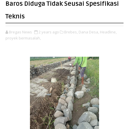
Baros Diduga Tidak Seusai Spesifikasi
Teknis
Bregas News
2 years ago
Brebes,
Dana Desa,
Headline,
proyek bermasalah,