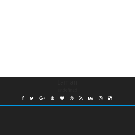
Laman
undefined