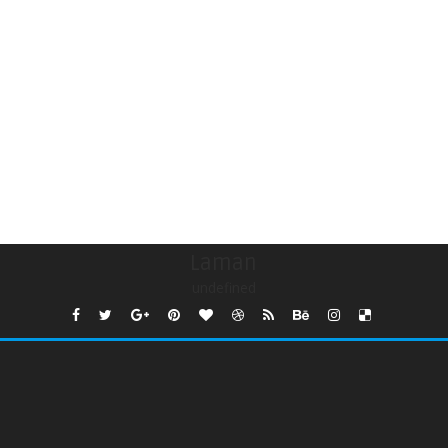
Laman
undefined