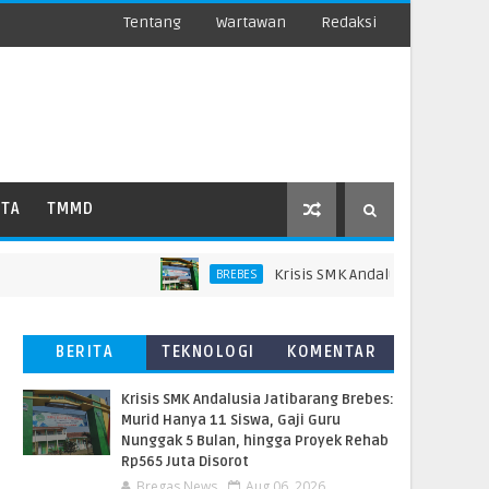
Tentang
Wartawan
Redaksi
ATA
TMMD
Krisis SMK Andalusia Jatibarang Bre
BREBES
BERITA
TEKNOLOGI
KOMENTAR
TERBARU
PEMBACA
Krisis SMK Andalusia Jatibarang Brebes:
Murid Hanya 11 Siswa, Gaji Guru
Nunggak 5 Bulan, hingga Proyek Rehab
Rp565 Juta Disorot
Bregas News
Aug 06, 2026