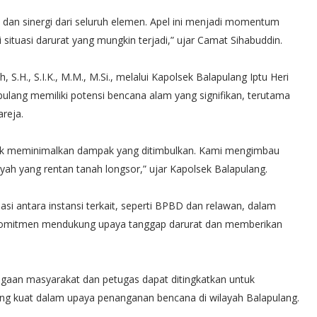
n sinergi dari seluruh elemen. Apel ini menjadi momentum
situasi darurat yang mungkin terjadi,” ujar Camat Sihabuddin.
S.H., S.I.K., M.M., M.Si., melalui Kapolsek Balapulang Iptu Heri
ang memiliki potensi bencana alam yang signifikan, terutama
reja.
ntuk meminimalkan dampak yang ditimbulkan. Kami mengimbau
yah yang rentan tanah longsor,” ujar Kapolsek Balapulang.
si antara instansi terkait, seperti BPBD dan relawan, dalam
erkomitmen mendukung upaya tanggap darurat dan memberikan
iagaan masyarakat dan petugas dapat ditingkatkan untuk
yang kuat dalam upaya penanganan bencana di wilayah Balapulang.