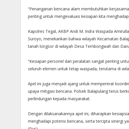
“Penanganan bencana alam membutuhkan kerjasama da
penting untuk mengevaluasi kesiapan kita menghadapi 
Kapolres Tegal, AKBP Andi M. Indra Waspada Amirullah, 
Suroyo, menekankan bahwa wilayah Kecamatan Balapul
tanah longsor di wilayah Desa Tembongwah dan Dana
“Kesiapan personel dan peralatan sangat penting u
seluruh elemen untuk tetap waspada, terutama di wila
Apel ini juga menjadi ajang untuk mempererat koordina
upaya mitigasi bencana. Polsek Balapulang terus b
perlindungan kepada masyarakat.
Dengan dilaksanakannya apel ini, diharapkan kesiaps
menghadapi potensi bencana, serta tercipta sinergi 
(Gus)