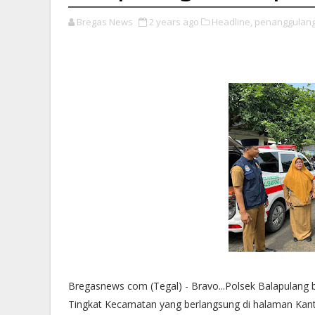
Bregas News
2 years ago
Headline,
penanggulang
Bregasnews com (Tegal) - Bravo...Polsek Balapulan
Tingkat Kecamatan yang berlangsung di halaman Kanto