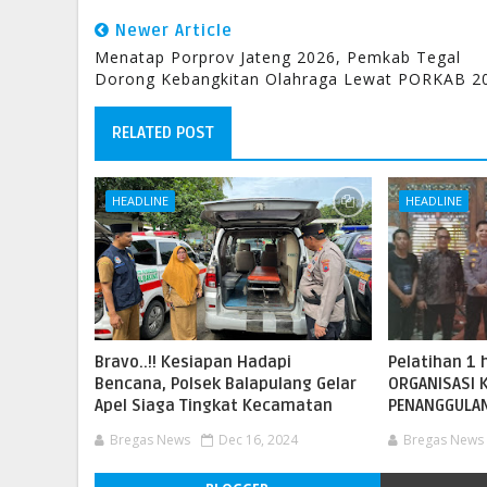
Newer Article
Menatap Porprov Jateng 2026, Pemkab Tegal
Dorong Kebangkitan Olahraga Lewat PORKAB 2
RELATED POST
HEADLINE
HEADLINE
Bravo..!! Kesiapan Hadapi
Pelatihan 1 
Bencana, Polsek Balapulang Gelar
ORGANISASI 
Apel Siaga Tingkat Kecamatan
PENANGGULA
Bregas News
Dec 16, 2024
Bregas News