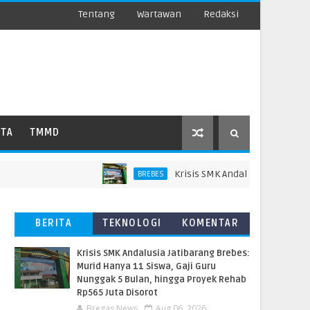
Tentang
Wartawan
Redaksi
ATA
TMMD
Krisis SMK Andalusia Jatibarang Bre
BREBES
BERITA
TEKNOLOGI
KOMENTAR
TERBARU
PEMBACA
Krisis SMK Andalusia Jatibarang Brebes:
Murid Hanya 11 Siswa, Gaji Guru
Nunggak 5 Bulan, hingga Proyek Rehab
Rp565 Juta Disorot
Bregas News
Aug 06, 2026