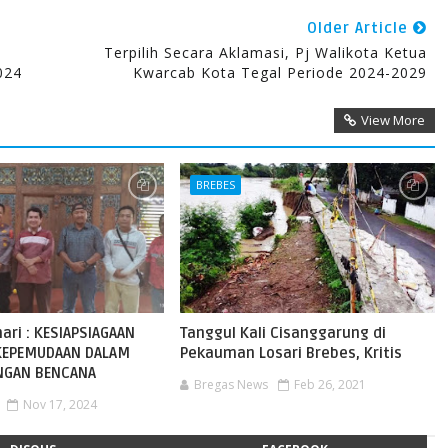
Older Article
Terpilih Secara Aklamasi, Pj Walikota Ketua
024
Kwarcab Kota Tegal Periode 2024-2029
View More
BREBES
hari : KESIAPSIAGAAN
Tanggul Kali Cisanggarung di
KEPEMUDAAN DALAM
Pekauman Losari Brebes, Kritis
NGAN BENCANA
Bregas News
Feb 26, 2021
Nov 17, 2024