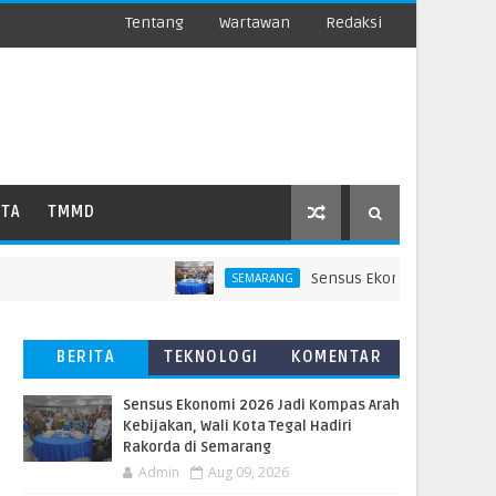
Tentang
Wartawan
Redaksi
ATA
TMMD
Sensus Ekonomi 2026 Jadi Komp
SEMARANG
BERITA
TEKNOLOGI
KOMENTAR
TERBARU
PEMBACA
Sensus Ekonomi 2026 Jadi Kompas Arah
Kebijakan, Wali Kota Tegal Hadiri
Rakorda di Semarang
Admin
Aug 09, 2026