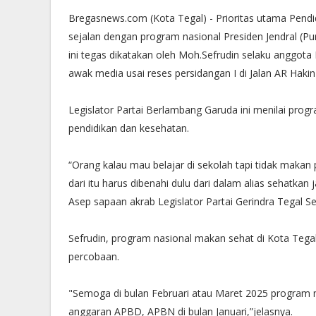
Bregasnews.com (Kota Tegal) - Prioritas utama Pen
sejalan dengan program nasional Presiden Jendral (P
ini tegas dikatakan oleh Moh.Sefrudin selaku anggota
awak media usai reses persidangan I di Jalan AR Haki
Legislator Partai Berlambang Garuda ini menilai pro
pendidikan dan kesehatan.
“Orang kalau mau belajar di sekolah tapi tidak makan
dari itu harus dibenahi dulu dari dalam alias sehatkan j
Asep sapaan akrab Legislator Partai Gerindra Tegal Se
Sefrudin, program nasional makan sehat di Kota Tegal
percobaan.
"Semoga di bulan Februari atau Maret 2025 program n
anggaran APBD, APBN di bulan Januari,”jelasnya.