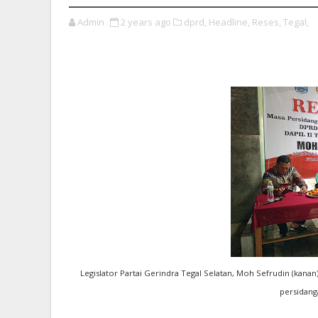
Admin
2 years ago
dprd,
Headline,
Reses,
Tegal,
Legislator Partai Gerindra Tegal Selatan, Moh Sefrudin (kana
persidanga