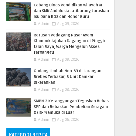
Cabang Dinas Pendidikan Wilayah XI
dan SMK Andalusia Jatibarang Luruskan
Isu Dana BOS dan Honor Guru
Admin
Aug 09, 2026
​Ratusan Pedagang Pasar Ayam
Klampok Jajakan Dagangan di Pinggir
Jalan Raya, Warga Mengeluh Akses
Terganggu
Admin
Aug 09, 2026
​Gudang Limbah Non-B3 di Larangan
Brebes Terbakar, 8 Unit Damkar
Dikerahkan
Admin
Aug 08, 2026
SMPN 2 Ketanggungan Tegaskan Bebas
SPP dan Bebaskan Pembelian Seragam
OSIS-Pramuka di Luar
Admin
Aug 06, 2026
KATEGORI BERITA