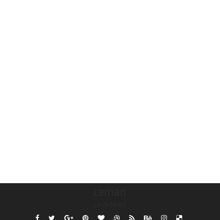
Laman
undefined