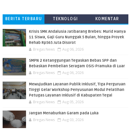
BERITA TERBARU
TEKNOLOGI
KOMENTAR
PEMBACA
Krisis SMK Andalusia Jatibarang Brebes: Murid Hanya
11 Siswa, Gaji Guru Nunggak 5 Bulan, hingga Proyek
Rehab Rp565 Juta Disorot
Bregas News
Aug 06, 2026
SMPN 2 Ketanggungan Tegaskan Bebas SPP dan
Bebaskan Pembelian Seragam OSIS-Pramuka di Luar
Bregas News
Aug 06, 2026
​Mewujudkan Layanan Publik Inklusif, Tiga Perguruan
Tinggi Gelar Workshop Penyusunan Modul Pelatihan
Petugas Layanan Inklusif di Kabupaten Tegal
Bregas News
Aug 05, 2026
Jangan Menaburkan Garam pada Luka
Bregas News
Aug 03, 2026