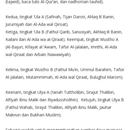
(tajwid), baca tulis Al-Qur’an, dan nadhoman tauhid).
Kedua, tingkat ‘Ula A (Safinah, Tijan Darori, Ahlaq lil Banin,
Jurumiyah dan Al-Ada wal Qiroat).
Ketiga, tingkat ‘Ula B (Fathul Qarib, Sanusiyah, Akhlaq lil Banin,
Kailani dan Al-Ada wa al-Qiraat). Keempat, tingkat Wustho A
(Al-Bajuri, Kifayat al ‘Awam, Tafsir Al-Jalalain, Imrithi, Al-Ada
wal-Qiraat dan Arbain Nawawiyah).
Kelima, tingkat Wustho B (Fathul Mu’in, Ummul Barahim, Tafsir
Al-Jalalain, Mutammimah, Al-Ada wal Qiraat, Bulughul Marom).
Keenam, tingkat Ulya A (‘Ianah Tuttholibin, Sirajut Thalibin,
Alfiyah Ibnu Malik dan Riyadussholihin). Ketujuh, tingkat Ulya B
(Fathul Wahab, Sirajut Thalibin, Alfiyah ibnu Malik, Jauhar
Maknun dan Bukhari-Muslim).
Sebagai wadah untuk mengembangkan sumber daya manusia