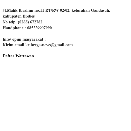
Jl.Malik Ibrahim no.11 RT/RW 02/02, kelurahan Gandasuli,
kabupaten Brebes
No telp. (0283) 672782
085229907990
Handphone :
Info/ opini masyarakat :
Kirim email ke bregasnews@gmail.com
Daftar Wartawan