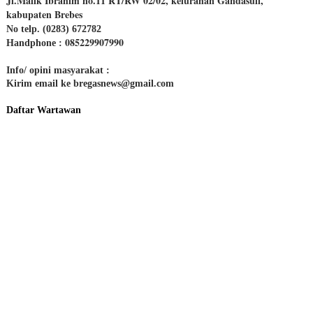
Jl.Malik Ibrahim no.11 RT/RW 02/02, kelurahan Gandasuli,
kabupaten Brebes
No telp. (0283) 672782
085229907990
Handphone :
Info/ opini masyarakat :
Kirim email ke bregasnews@gmail.com
Daftar Wartawan