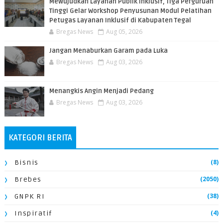
​Mewujudkan Layanan Publik Inklusif, Tiga Perguruan
Tinggi Gelar Workshop Penyusunan Modul Pelatihan
Petugas Layanan Inklusif di Kabupaten Tegal
Bregas News
Aug 05, 2026
Jangan Menaburkan Garam pada Luka
Bregas News
Aug 03, 2026
Menangkis Angin Menjadi Pedang
Bregas News
Aug 03, 2026
KATEGORI BERITA
(8)
Bisnis
(2050)
Brebes
(38)
GNPK RI
(4)
Inspiratif