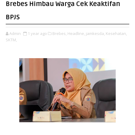
Brebes Himbau Warga Cek Keaktifan
BPJS
Admin
1 year ago
Brebes,
Headline,
jamkesda,
Kesehatan,
SKTM,