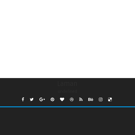
Laman
undefined