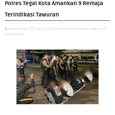
Polres Tegal Kota Amankan 9 Remaja
Terindikasi Tawuran
Bregas News
1 year ago
Headline,
Kota Tegal,
satgas anti
premanisme,