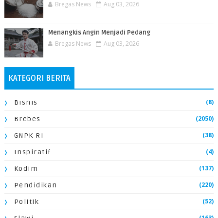
Bregas News
Aug 03, 2026
Menangkis Angin Menjadi Pedang
Bregas News
Aug 03, 2026
KATEGORI BERITA
(8)
Bisnis
(2050)
Brebes
(38)
GNPK RI
(4)
Inspiratif
(137)
Kodim
(220)
Pendidikan
(52)
Politik
(163)