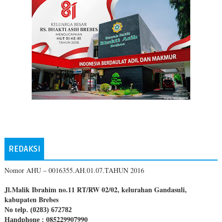
REDAKSI
Nomor AHU – 0016355.AH.01.07.TAHUN 2016
Jl.Malik Ibrahim no.11 RT/RW 02/02, kelurahan Gandasuli,
kabupaten Brebes
No telp. (0283) 672782
085229907990
Handphone :