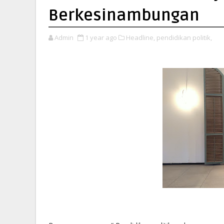
Berkesinambungan
Admin
1 year ago
Headline,
pendidikan politik,