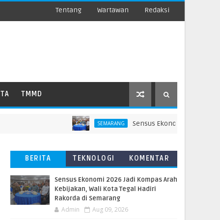
Tentang
Wartawan
Redaksi
ATA
TMMD
Sensus Ekonomi 2026 Jadi Kompas 
SEMARANG
BERITA
TEKNOLOGI
KOMENTAR
TERBARU
PEMBACA
Sensus Ekonomi 2026 Jadi Kompas Arah
Kebijakan, Wali Kota Tegal Hadiri
Rakorda di Semarang
Admin
Aug 09, 2026