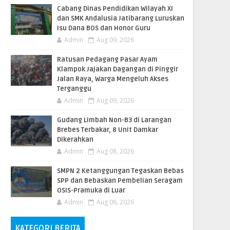
Cabang Dinas Pendidikan Wilayah XI
dan SMK Andalusia Jatibarang Luruskan
Isu Dana BOS dan Honor Guru
Admin
Aug 09, 2026
​Ratusan Pedagang Pasar Ayam
Klampok Jajakan Dagangan di Pinggir
Jalan Raya, Warga Mengeluh Akses
Terganggu
Admin
Aug 09, 2026
​Gudang Limbah Non-B3 di Larangan
Brebes Terbakar, 8 Unit Damkar
Dikerahkan
Admin
Aug 08, 2026
SMPN 2 Ketanggungan Tegaskan Bebas
SPP dan Bebaskan Pembelian Seragam
OSIS-Pramuka di Luar
Admin
Aug 06, 2026
KATEGORI BERITA