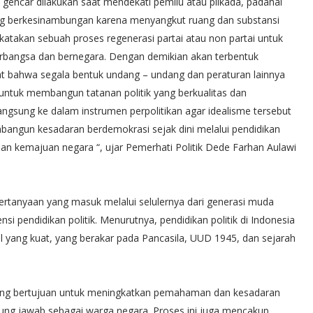
gencar dilakukan saat mendekati pemilu atau pilkada, padahal
yang berkesinambungan karena menyangkut ruang dan substansi
dikatakan sebuah proses regenerasi partai atau non partai untuk
rbangsa dan bernegara. Dengan demikian akan terbentuk
gat bahwa segala bentuk undang – undang dan peraturan lainnya
me untuk membangun tatanan politik yang berkualitas dan
angsung ke dalam instrumen perpolitikan agar idealisme tersebut
bangun kesadaran berdemokrasi sejak dini melalui pendidikan
s dan kemajuan negara “, ujar Pemerhati Politik Dede Farhan Aulawi
rtanyaan yang masuk melalui selulernya dari generasi muda
 pendidikan politik. Menurutnya, pendidikan politik di Indonesia
al yang kuat, yang berakar pada Pancasila, UUD 1945, dan sejarah
n yang bertujuan untuk meningkatkan pemahaman dan kesadaran
ggung jawab sebagai warga negara. Proses ini juga mencakup