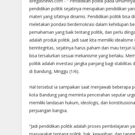
Bregasnews.com - “ Pendidikan politik pada umumnya 
pendidikan politik sejatinya merupakan pendidikan 
materi yang sifatnya dinamis. Pendidikan politik bisa 
meletakan pondasi berdemokrasi dalam kehidupan be
pemahaman yang baik tentang politik, dan perlu diin
adalah produk politik. Jadi saat kita memiliki idealis
berintegritas, sejatinya harus paham dan mau terjun l
bisa tersalurkan sesuai mekanisme yang berlaku. Mem
politik adalah investasi jangka panjang bagi stabilita
di Bandung, Minggu (1/6).
Hal tersebut ia sampaikan saat menjawab beberapa pe
kota Bandung yang meminta pencerahan seputar urgensi
memiliki landasan hukum, ideologis, dan konstitusion
perjuangan bangsa.
“Jadi pendidikan politik adalah proses pembelajara
masyarakat tentang politik, hak, kewajiban, dan tan