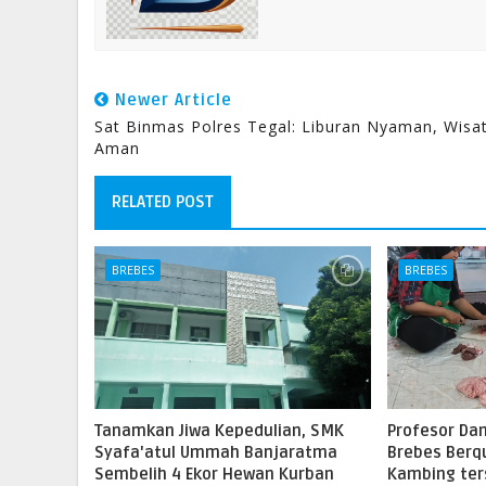
Newer Article
Sat Binmas Polres Tegal: Liburan Nyaman, Wisa
Aman
RELATED POST
BREBES
BREBES
Tanamkan Jiwa Kepedulian, SMK
Profesor Dan
Syafa'atul Ummah Banjaratma
Brebes Berq
Sembelih 4 Ekor Hewan Kurban
Kambing ter