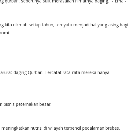
ng qurban, sepertinya sulit merasakan nimatnya daging." - Ema -
 kita nikmati setiap tahun, ternyata menjadi hal yang asing bagi
nomi.
 darurat daging Qurban. Tercatat rata-rata mereka hanya
ri bisnis peternakan besar.
eningkatkan nutrisi di wilayah terpencil pedalaman brebes.