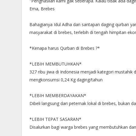
"Penghasilan kami gak seberapa. Kalau tidak ada dagi
Ema, Brebes
Bahagianya Idul Adha dan santapan daging qurban yang
masyarakat di brebes, terlebih di tengah himpitan eko
*Kenapa harus Qurban di Brebes ?*
*LEBIH MEMBUTUHKAN*
327 ribu jiwa di Indonesia menjadi kategori mustahik
mengkonsumsi 0,24 Kg daging/tahun
*LEBIH MEMBERDAYAKAN*
Dibeli langsung dari peternak lokal di brebes, bukan da
*LEBIH TEPAT SASARAN*
Disalurkan bagi warga brebes yang membutuhkan dan m