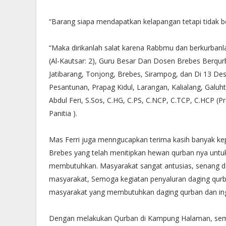
“Barang siapa mendapatkan kelapangan tetapi tidak b
“Maka dirikanlah salat karena Rabbmu dan berkurbanla
(Al-Kautsar: 2), Guru Besar Dan Dosen Brebes Berqur
Jatibarang, Tonjong, Brebes, Sirampog, dan Di 13 Des
Pesantunan, Prapag Kidul, Larangan, Kalialang, Ga
Abdul Feri, S.Sos, C.HG, C.PS, C.NCP, C.TCP, C.HCP
Panitia ).
Mas Ferri juga menngucapkan terima kasih banyak k
Brebes yang telah menitipkan hewan qurban nya untu
membutuhkan. Masyarakat sangat antusias, senang d
masyarakat, Semoga kegiatan penyaluran daging qurb
masyarakat yang membutuhkan daging qurban dan ing
Dengan melakukan Qurban di Kampung Halaman, semoga