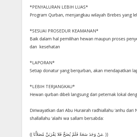
*PENYALURAN LEBIH LUAS*
Program Qurban, menjangkau wilayah Brebes yang leb
*SESUAI PROSEDUR KEAMANAN*
Baik dalam hal pemilihan hewan maupun proses pen
dan kesehatan
*LAPORAN*
Setiap donatur yang berqurban, akan mendapatkan l
*LEBIH TERJANGKAU*
Hewan qurban dibeli langsung dari peternak lokal deng
Diriwayatkan dari Abu Hurairah radhiallahu ‘anhu dari 
shallallahu ‘alaihi wa sallam bersabda:
(( مَنْ وَجَدَ سَعَةً فَلَمْ يُضَحِّ فَلا يَقْرَبَنَّ مُصَلاَّنَا. ))