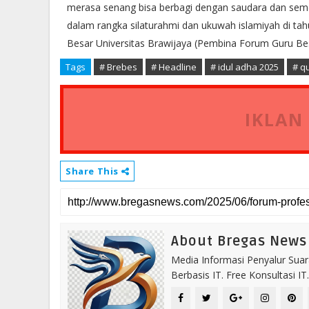
merasa senang bisa berbagi dengan saudara dan semo
dalam rangka silaturahmi dan ukuwah islamiyah di ta
Besar Universitas Brawijaya (Pembina Forum Guru B
Tags
# Brebes
# Headline
# idul adha 2025
# q
IKLAN
Share This
About Bregas News
Media Informasi Penyalur Suar
Berbasis IT. Free Konsultasi 