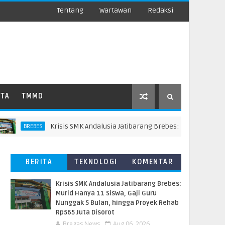
Tentang
Wartawan
Redaksi
ATA
TMMD
Krisis SMK Andalusia Jatibarang Brebes: Murid Hanya 11 Sisw
BREBES
BERITA
TEKNOLOGI
KOMENTAR
TERBARU
PEMBACA
Krisis SMK Andalusia Jatibarang Brebes:
Murid Hanya 11 Siswa, Gaji Guru
Nunggak 5 Bulan, hingga Proyek Rehab
Rp565 Juta Disorot
Bregas News
Aug 06, 2026