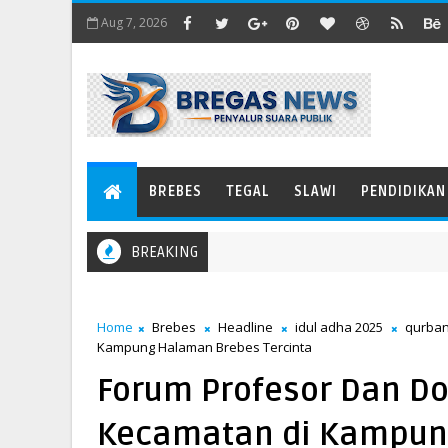
Aug 7, 2026
BREBES
TEGAL
SLAWI
PENDIDIKAN
BREAKING
Home
Brebes
Headline
idul adha 2025
qurba
Kampung Halaman Brebes Tercinta
Forum Profesor Dan Do
Kecamatan di Kampung