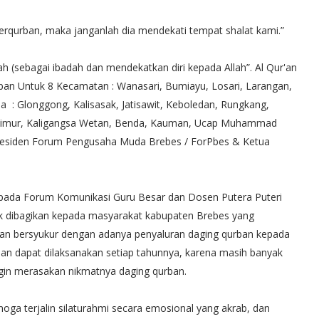
erqurban, maka janganlah dia mendekati tempat shalat kami.”
h (sebagai ibadah dan mendekatkan diri kepada Allah”. Al Qur'an
ban Untuk 8 Kecamatan : Wanasari, Bumiayu, Losari, Larangan,
a : Glonggong, Kalisasak, Jatisawit, Keboledan, Rungkang,
luhtimur, Kaligangsa Wetan, Benda, Kauman, Ucap Muhammad
 (Presiden Forum Pengusaha Muda Brebes / ForPbes & Ketua
epada Forum Komunikasi Guru Besar dan Dosen Putera Puteri
k dibagikan kepada masyarakat kabupaten Brebes yang
an bersyukur dengan adanya penyaluran daging qurban kepada
an dapat dilaksanakan setiap tahunnya, karena masih banyak
in merasakan nikmatnya daging qurban.
 terjalin silaturahmi secara emosional yang akrab, dan