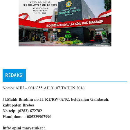
REDAKSI
Nomor AHU – 0016355.AH.01.07.TAHUN 2016
Jl.Malik Ibrahim no.11 RT/RW 02/02, kelurahan Gandasuli,
kabupaten Brebes
No telp. (0283) 672782
085229907990
Handphone :
Info/ opini masyarakat :