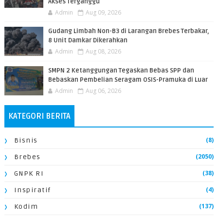
Akses Terganggu
Admin
Aug 09, 2026
​Gudang Limbah Non-B3 di Larangan Brebes Terbakar,
8 Unit Damkar Dikerahkan
Admin
Aug 08, 2026
SMPN 2 Ketanggungan Tegaskan Bebas SPP dan
Bebaskan Pembelian Seragam OSIS-Pramuka di Luar
Admin
Aug 06, 2026
KATEGORI BERITA
(8)
Bisnis
(2050)
Brebes
(38)
GNPK RI
(4)
Inspiratif
(137)
Kodim