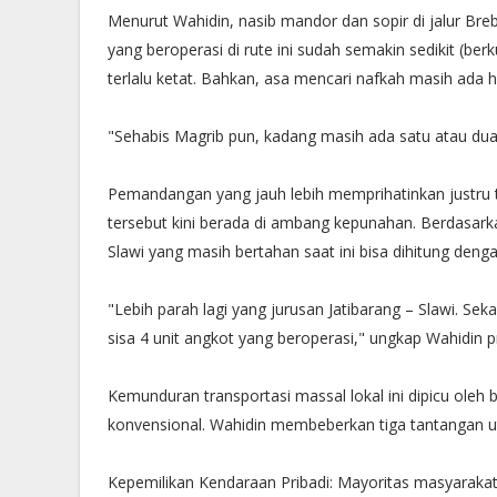
​Menurut Wahidin, nasib mandor dan sopir di jalur Bre
yang beroperasi di rute ini sudah semakin sedikit (be
terlalu ketat. Bahkan, asa mencari nafkah masih ada h
​"Sehabis Magrib pun, kadang masih ada satu atau d
​​Pemandangan yang jauh lebih memprihatinkan justru te
tersebut kini berada di ambang kepunahan. Berdasark
Slawi yang masih bertahan saat ini bisa dihitung dengan
​"Lebih parah lagi yang jurusan Jatibarang – Slawi. Se
sisa 4 unit angkot yang beroperasi," ungkap Wahidin pr
​​Kemunduran transportasi massal lokal ini dipicu oleh
konvensional. Wahidin membeberkan tiga tantangan u
​Kepemilikan Kendaraan Pribadi: Mayoritas masyarakat