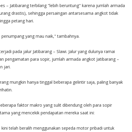
bes – Jatibarang terbilang "lebih beruntung" karena jumlah armada
rkurang drastis), sehingga persaingan antarsesama angkot tidak
ingga petang hari.
ua penumpang yang mau naik," tambahnya.
rjadi pada jalur Jatibarang – Slawi. Jalur yang dulunya ramai
an pengamatan para sopir, jumlah armada angkot Jatibarang –
 jari.
karang mungkin hanya tinggal beberapa gelintir saja, paling banyak
ihatin.
 beberapa faktor makro yang sulit dibendung oleh para sopir
tama yang mencekik pendapatan mereka saat ini:
 kini telah beralih menggunakan sepeda motor pribadi untuk