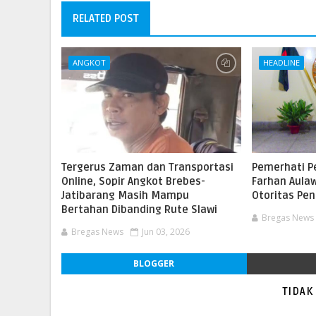
RELATED POST
ANGKOT
HEADLINE
​Tergerus Zaman dan Transportasi
Pemerhati 
Online, Sopir Angkot Brebes-
Farhan Aula
Jatibarang Masih Mampu
Otoritas Pe
Bertahan Dibanding Rute Slawi
Bregas News
Bregas News
Jun 03, 2026
BLOGGER
TIDAK