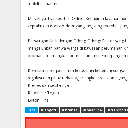
mobilitas harian.
​Maraknya Transportasi Online: Kehadiran layanan ride
kepraktisan door-to-door yang langsung merebut pan
​Persaingan Unik dengan Odong-Odong: Faktor yang t
mengeluhkan bahwa warga di kawasan perumahan kini 
otomatis memangkas potensi jumlah penumpang mer
​Kondisi ini menjadi alarm keras bagi keberlangsungan
regulasi dari pihak terkait agar angkot tradisional yang
Brebes dan sekitarnya.
​Reporter : Teguh
Editor : Tris
Tags
# angkot
# brebes
# headline
# transfort