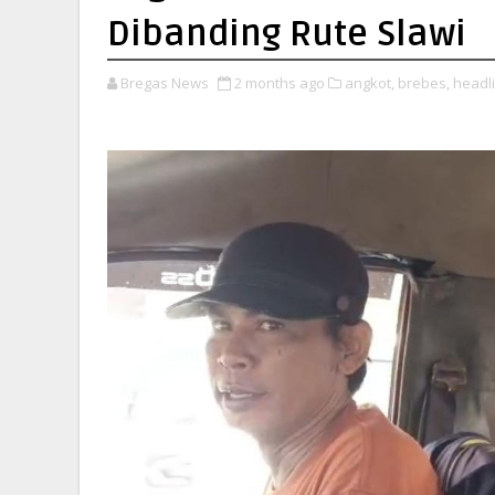
Dibanding Rute Slawi
Bregas News
2 months ago
angkot,
brebes,
headli