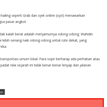
-hailing seperti Grab dan ojek online (ojol) menawarkan
gsa pasar angkot.
idak kalah berat adalah menjamurnya odong-odong. Wahidin
lebih senang naik odong-odong untuk rute dekat, yang
eka.
 transportasi umum lokal. Para sopir berharap ada perhatian atau
 padat nilai sejarah ini tidak benar-benar lenyap dari jalanan
asi