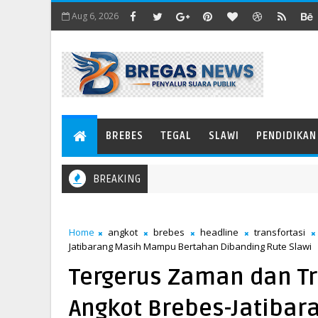
Aug 6, 2026
BREBES
TEGAL
SLAWI
PENDIDIKAN
BREAKING
Home
angkot
brebes
headline
transfortasi
Jatibarang Masih Mampu Bertahan Dibanding Rute Slawi
​Tergerus Zaman dan Tr
Angkot Brebes-Jatiba