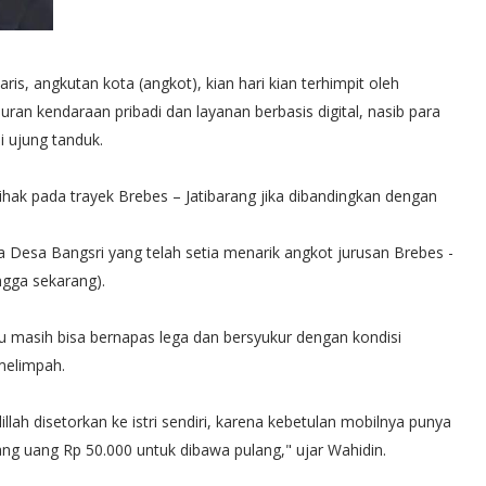
, angkutan kota (angkot), kian hari kian terhimpit oleh
n kendaraan pribadi dan layanan berbasis digital, nasib para
di ujung tanduk.
hak pada trayek Brebes – Jatibarang jika dibandingkan dengan
a Desa Bangsri yang telah setia menarik angkot jurusan Brebes -
ngga sekarang).
u masih bisa bernapas lega dan bersyukur dengan kondisi
 melimpah.
llah disetorkan ke istri sendiri, karena kebetulan mobilnya punya
egang uang Rp 50.000 untuk dibawa pulang," ujar Wahidin.