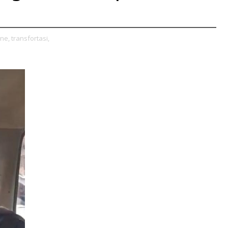
ne,
transfortasi,