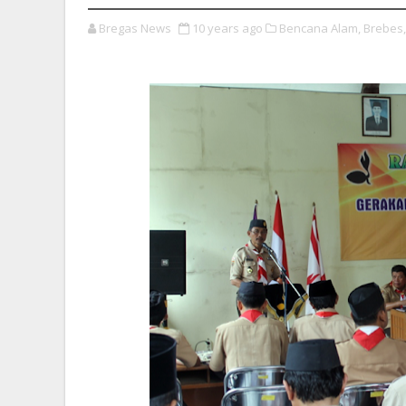
Bregas News
10 years ago
Bencana Alam,
Brebes,