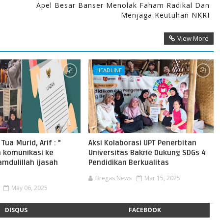
Apel Besar Banser Menolak Faham Radikal Dan
Menjaga Keutuhan NKRI
View More
HEADLINE
ua Murid, Arif : "
Aksi Kolaborasi UPT Penerbitan
 komunikasi ke
Universitas Bakrie Dukung SDGs 4
amdulillah ijasah
Pendidikan Berkualitas
Bregas News
Mar 15, 2025
May 06, 2025
DISQUS
FACEBOOK