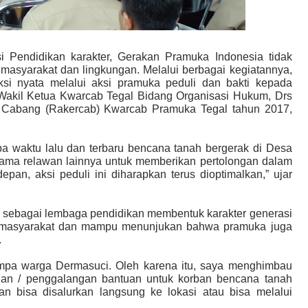
 Pendidikan karakter, Gerakan Pramuka Indonesia tidak
 masyarakat dan lingkungan. Melalui berbagai kegiatannya,
ksi nyata melalui aksi pramuka peduli dan bakti kepada
 Wakil Ketua Kwarcab Tegal Bidang Organisasi
Hukum
, Drs
 Cabang (Rakercab) Kwarcab Pramuka Tegal tahun 2017,
pa waktu lalu dan terbaru bencana tanah bergerak di Desa
sama relawan lainnya untuk memberikan pertolongan dalam
n, aksi peduli ini diharapkan terus dioptimalkan,” ujar
 sebagai lembaga pendidikan membentuk karakter generasi
h masyarakat dan mampu menunjukan bahwa pramuka juga
.
impa warga Dermasuci. Oleh karena itu, saya menghimbau
lian / penggalangan bantuan untuk korban bencana tanah
an bisa disalurkan langsung ke lokasi atau bisa melalui