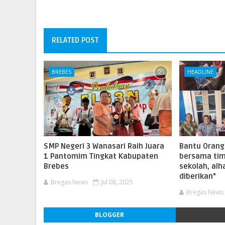
RELATED POST
BREBES
HEADLINE
SMP Negeri 3 Wanasari Raih Juara
Bantu Orang T
1 Pantomim Tingkat Kabupaten
bersama tim
Brebes
sekolah, alh
diberikan"
Bregas News
Jul 08, 2025
Bregas News
BLOGGER