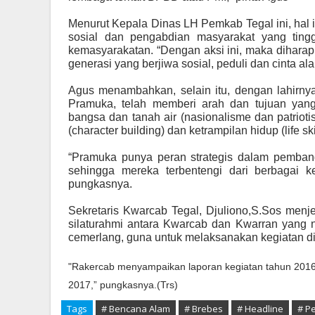
Menurut Kepala Dinas LH Pemkab Tegal ini, hal i
sosial dan pengabdian masyarakat yang ting
kemasyarakatan.
“Dengan aksi ini, maka dihar
generasi yang berjiwa sosial, peduli dan cinta
Agus menambahkan, selain itu, dengan lahir
Pramuka, telah memberi arah dan tujuan yang
bangsa dan tanah air (nasionalisme dan patrio
(character building) dan ketrampilan hidup (life skil
“Pramuka punya peran strategis dalam pemba
sehingga mereka terbentengi dari berbagai k
pungkasnya.
Sekretaris Kwarcab Tegal, Djuliono,S.Sos menj
silaturahmi antara Kwarcab dan Kwarran yang 
cemerlang, guna untuk melaksanakan kegiatan di ta
"Rakercab menyampaikan laporan kegiatan tahun 201
2017,” pungkasnya.(Trs)
Tags
# Bencana Alam
# Brebes
# Headline
# P