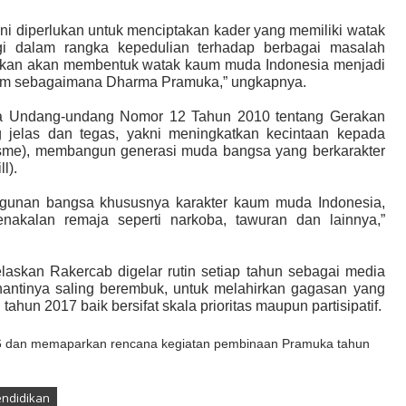
ni diperlukan untuk menciptakan kader yang memiliki watak
gi dalam rangka kepedulian terhadap berbagai masalah
apkan akan membentuk watak kaum muda Indonesia menjadi
 alam sebagaimana Dharma Pramuka,” ungkapnya.
nya Undang-undang Nomor 12 Tahun 2010 tentang Gerakan
 jelas dan tegas, yakni meningkatkan kecintaan kepada
tisme), membangun generasi muda bangsa yang berkarakter
l).
ngunan bangsa khususnya karakter kaum muda Indonesi
a,
enakalan remaja seperti narkoba, tawuran dan lainnya
,”
elaskan Rakercab
digelar rutin setiap tahun sebagai media
nantinya saling berembuk, untuk melahirkan gagasan yang
hun 2017 baik bersifat skala prioritas maupun partisipatif.
6 dan memaparkan rencana kegiatan pembinaan Pramuka tahun
endidikan