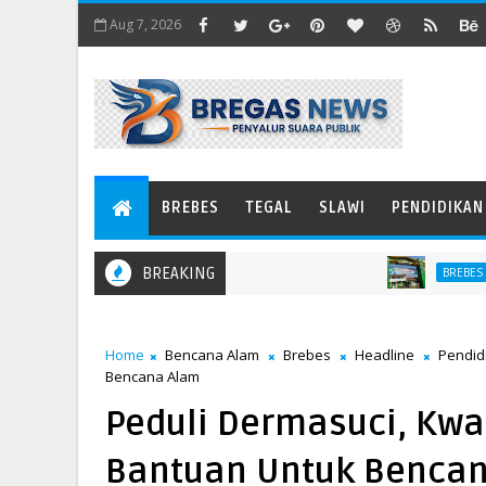
Aug 7, 2026
BREBES
TEGAL
SLAWI
PENDIDIKAN
BREAKING
Kris
BREBES
Home
Bencana Alam
Brebes
Headline
Pendid
Bencana Alam
Peduli Dermasuci, Kw
Bantuan Untuk Benca