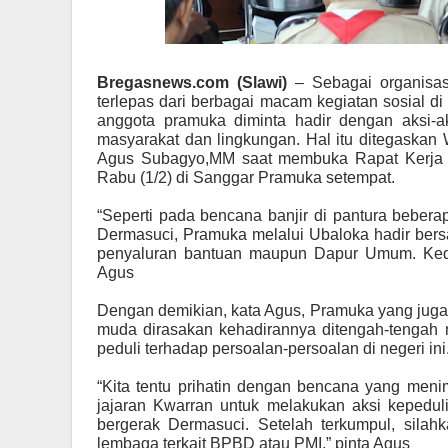
Bregasnews.com (Slawi)
– Sebagai organisasi
terlepas dari berbagai macam kegiatan sosial di
anggota pramuka diminta hadir dengan aksi-a
masyarakat dan lingkungan. Hal itu ditegaskan
Agus Subagyo,MM
saat membuka Rapat Kerja
Rabu (1/2) di Sanggar Pramuka setempat.
“Seperti pada bencana banjir di pantura bebera
Dermasuci, Pramuka melalui Ubaloka hadir ber
penyaluran bantuan maupun Dapur Umum. Kedepa
Agus
Dengan demikian, kata Agus, Pramuka yang juga
muda dirasakan kehadirannya ditengah-tenga
peduli terhadap persoalan-persoalan di negeri ini
“Kita tentu prihatin dengan bencana yang men
jajaran Kwarran untuk melakukan aksi kepedu
bergerak Dermasuci. Setelah terkumpul, silahk
lembaga terkait BPBD atau PMI,” pinta Agus