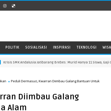
POLITIK
SOSIALISASI
INSPIRASI
TEKNOLOGI
WIS
is SMK Andalusia Jatibarang Brebes: Murid Hanya 11 Siswa, Gaji Guru N
ikan
Peduli Dermasuci, Kwarran Diimbau Galang Bantuan Untuk
arran Diimbau Galang
na Alam