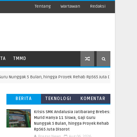
Tentang
Wartawan
Redaksi
ATA
TMMD
unggak 5 Bulan, hingga Proyek Rehab Rp565 Juta Disorot
BR
BERITA
TEKNOLOGI
KOMENTAR
TERBARU
PEMBACA
Krisis SMK Andalusia Jatibarang Brebes:
Murid Hanya 11 Siswa, Gaji Guru
Nunggak 5 Bulan, hingga Proyek Rehab
Rp565 Juta Disorot
Bregas News
Aug 06, 2026