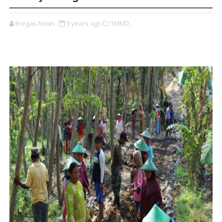
Bregas News
9 years ago
TMMD,