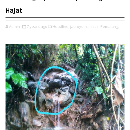
Hajat
Admin
7 years ago
Headline,
jatiroyom,
mistis,
Pemalang,