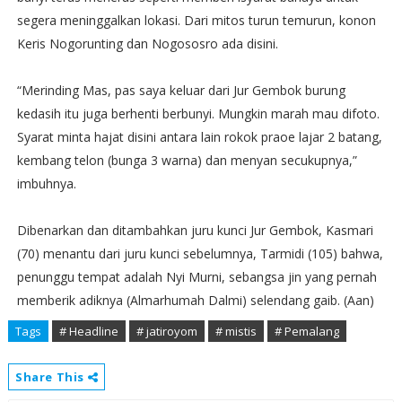
segera meninggalkan lokasi. Dari mitos turun temurun, konon
Keris Nogorunting dan Nogososro ada disini.
“Merinding Mas, pas saya keluar dari Jur Gembok burung
kedasih itu juga berhenti berbunyi. Mungkin marah mau difoto.
Syarat minta hajat disini antara lain rokok praoe lajar 2 batang,
kembang telon (bunga 3 warna) dan menyan secukupnya,”
imbuhnya.
Dibenarkan dan ditambahkan juru kunci Jur Gembok, Kasmari
(70) menantu dari juru kunci sebelumnya, Tarmidi (105) bahwa,
penunggu tempat adalah Nyi Murni, sebangsa jin yang pernah
memberik adiknya (Almarhumah Dalmi) selendang gaib. (Aan)
Tags
# Headline
# jatiroyom
# mistis
# Pemalang
Share This