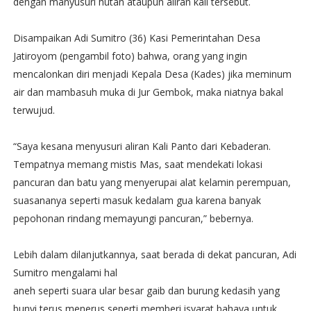
dengan manyusuri hutan ataupun aliran kali tersebut.
Disampaikan Adi Sumitro (36) Kasi Pemerintahan Desa
Jatiroyom (pengambil foto) bahwa, orang yang ingin
mencalonkan diri menjadi Kepala Desa (Kades) jika meminum
air dan mambasuh muka di Jur Gembok, maka niatnya bakal
terwujud.
“Saya kesana menyusuri aliran Kali Panto dari Kebaderan.
Tempatnya memang mistis Mas, saat mendekati lokasi
pancuran dan batu yang menyerupai alat kelamin perempuan,
suasananya seperti masuk kedalam gua karena banyak
pepohonan rindang memayungi pancuran,” bebernya.
Lebih dalam dilanjutkannya, saat berada di dekat pancuran, Adi
Sumitro mengalami hal
aneh seperti suara ular besar gaib dan burung kedasih yang
bunyi terus menerus seperti memberi isyarat bahaya untuk