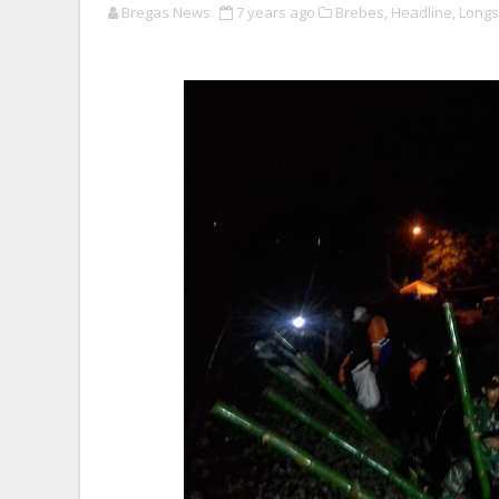
Bregas News
7 years ago
Brebes,
Headline,
Longs