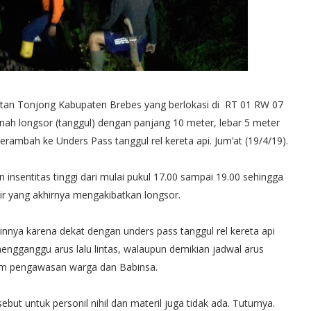
an Tonjong Kabupaten Brebes yang berlokasi di RT 01 RW 07
anah longsor (tanggul) dengan panjang 10 meter, lebar 5 meter
ambah ke Unders Pass tanggul rel kereta api. Jum’at (19/4/19).
 insentitas tinggi dari mulai pukul 17.00 sampai 19.00 sehingga
air yang akhirnya mengakibatkan longsor.
innya karena dekat dengan unders pass tanggul rel kereta api
ngganggu arus lalu lintas, walaupun demikian jadwal arus
alam pengawasan warga dan Babinsa.
but untuk personil nihil dan materil juga tidak ada. Tuturnya.