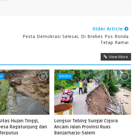
Older Article
Pesta Demokrasi Selesai, Di Brebes Pos Ronda
Tetap Ramai
View More
AM
BREBES
sitas Hujan Tinggi,
Longsor Tebing Sungai Cigora
 Desa Ragatunjung dan
Ancam Jalan Provinsi Ruas
 Terputus
Banjarharjo-Salem