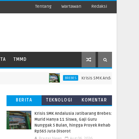
Tentang
Wartawan
Redaksi
ATA
TMMD
Krisis SMK Andalusia Jatibarang B
BREBES
BERITA
TEKNOLOGI
KOMENTAR
TERBARU
PEMBACA
Krisis SMK Andalusia Jatibarang Brebes:
Murid Hanya 11 Siswa, Gaji Guru
Nunggak 5 Bulan, hingga Proyek Rehab
Rp565 Juta Disorot
Bregas News
Aug 06, 2026