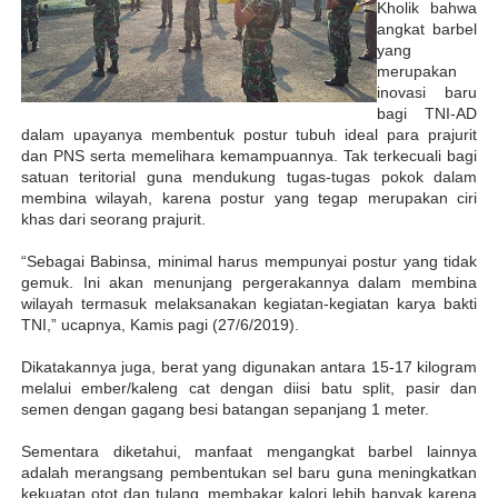
Kholik bahwa
angkat barbel
yang
merupakan
inovasi baru
bagi TNI-AD
dalam upayanya membentuk postur tubuh ideal para prajurit
dan PNS serta memelihara kemampuannya. Tak terkecuali bagi
satuan teritorial guna mendukung tugas-tugas pokok dalam
membina wilayah, karena postur yang tegap merupakan ciri
khas dari seorang prajurit.
“Sebagai Babinsa, minimal harus mempunyai postur yang tidak
gemuk. Ini akan menunjang pergerakannya dalam membina
wilayah termasuk melaksanakan kegiatan-kegiatan karya bakti
TNI,” ucapnya, Kamis pagi (27/6/2019).
Dikatakannya juga, berat yang digunakan antara 15-17 kilogram
melalui ember/kaleng cat dengan diisi batu split, pasir dan
semen dengan gagang besi batangan sepanjang 1 meter.
Sementara diketahui, manfaat mengangkat barbel lainnya
adalah merangsang pembentukan sel baru guna meningkatkan
kekuatan otot dan tulang, membakar kalori lebih banyak karena