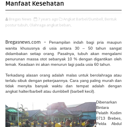
Manfaat Kesehatan
Bregas News
7 years ago
Angkat Barbel/Dumbell,
Bentuk
postur tubuh,
Olahraga angkat beban,
Bregasnews.com
–
Penampilan indah bagi pria maupun
wanita khususnya di usia antara 30 – 50 tahun sangat
didambakan setiap orang. Pasalnya, tubuh akan mengalami
penurunan massa otot sebanyak 10 % dengan digantikan oleh
lemak. Keadaan ini akan menurun lagi pada usia 60 tahun.
Terkadang alasan orang adalah malas untuk berolahraga atau
terlalu sibuk dengan pekerjaannya. Cara yang paling murah dan
tidak menyita banyak waktu dan tempat adalah dengan
angkat
halter/barbell atau dumbbell (barbell kecil).
Dibenarkan
Bintara
Pelatih Kodim
0713 Brebes,
Pelda Abdul