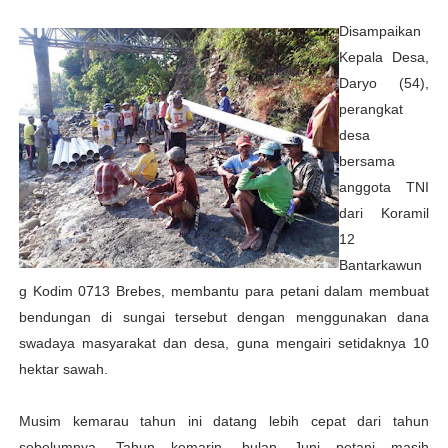
Disampaikan
Kepala Desa,
Daryo (54),
perangkat
desa
bersama
anggota TNI
dari Koramil
12
Bantarkawun
g Kodim 0713 Brebes, membantu para petani dalam membuat
bendungan di sungai tersebut dengan menggunakan dana
swadaya masyarakat dan desa, guna mengairi setidaknya 10
hektar sawah.
Musim kemarau tahun ini datang lebih cepat dari tahun
sebelumnya. Tahun kemarin, bulan Juni petani masih