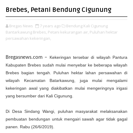
Brebes, Petani Bendung Cigunung
Bregas News
7 years ago
Bendung Kali Cigunung
Bantarkawung Brebes,
Petani kekurangan air,
Puluhan hektar
persawahan kekeringan,
Bregasnews.com
–
Kekeringan tersebar di wilayah Pantura
Kabupaten Brebes sudah mulai menyebar ke beberapa wilayah
Brebes bagian tengah. Puluhan hektar lahan persawahan di
wilayah Kecamatan Batarkawung, juga mulai mengalami
kekeringan awal yang diakibatkan mulai mengeringnya irigasi
yang bersumber dari Kali Cigunung.
Di Desa Sindang Wangi, puluhan masyarakat melaksanakan
pembuatan bendungan untuk mengairi sawah agar tidak gagal
panen. Rabu (26/6/2019).