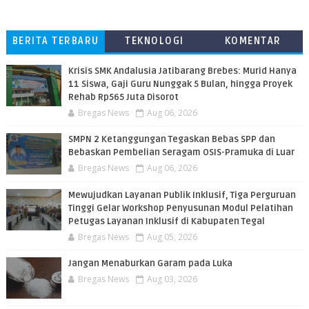
BERITA TERBARU
TEKNOLOGI
KOMENTAR
PEMBACA
Krisis SMK Andalusia Jatibarang Brebes: Murid Hanya
11 Siswa, Gaji Guru Nunggak 5 Bulan, hingga Proyek
Rehab Rp565 Juta Disorot
Bregas News
Aug 06, 2026
SMPN 2 Ketanggungan Tegaskan Bebas SPP dan
Bebaskan Pembelian Seragam OSIS-Pramuka di Luar
Bregas News
Aug 06, 2026
​Mewujudkan Layanan Publik Inklusif, Tiga Perguruan
Tinggi Gelar Workshop Penyusunan Modul Pelatihan
Petugas Layanan Inklusif di Kabupaten Tegal
Bregas News
Aug 05, 2026
Jangan Menaburkan Garam pada Luka
Bregas News
Aug 03, 2026