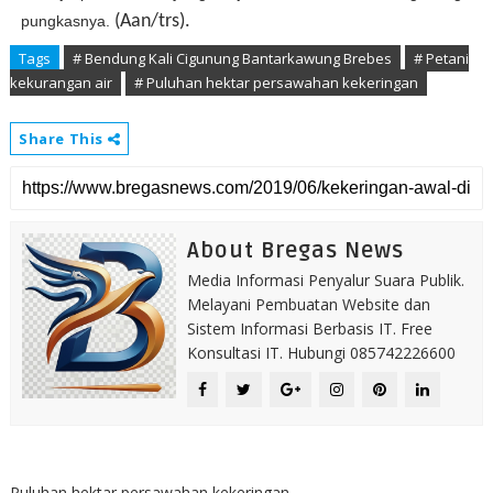
(Aan/trs)
.
pungkasnya.
Tags
# Bendung Kali Cigunung Bantarkawung Brebes
# Petani
kekurangan air
# Puluhan hektar persawahan kekeringan
Share This
About Bregas News
Media Informasi Penyalur Suara Publik.
Melayani Pembuatan Website dan
Sistem Informasi Berbasis IT. Free
Konsultasi IT. Hubungi 085742226600
Puluhan hektar persawahan kekeringan