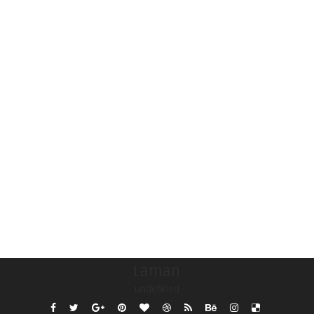
Laman
undefined