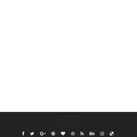
Laman
undefined