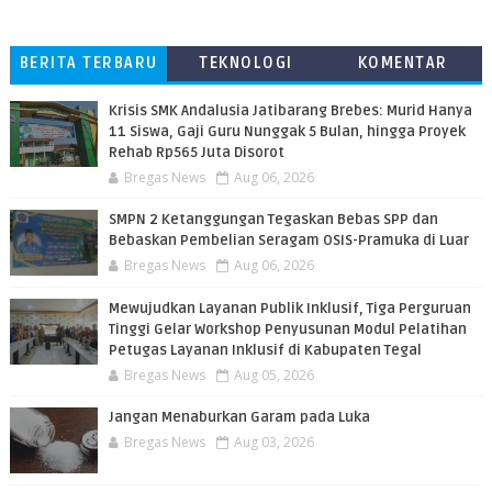
BERITA TERBARU
TEKNOLOGI
KOMENTAR
PEMBACA
Krisis SMK Andalusia Jatibarang Brebes: Murid Hanya
11 Siswa, Gaji Guru Nunggak 5 Bulan, hingga Proyek
Rehab Rp565 Juta Disorot
Bregas News
Aug 06, 2026
SMPN 2 Ketanggungan Tegaskan Bebas SPP dan
Bebaskan Pembelian Seragam OSIS-Pramuka di Luar
Bregas News
Aug 06, 2026
​Mewujudkan Layanan Publik Inklusif, Tiga Perguruan
Tinggi Gelar Workshop Penyusunan Modul Pelatihan
Petugas Layanan Inklusif di Kabupaten Tegal
Bregas News
Aug 05, 2026
Jangan Menaburkan Garam pada Luka
Bregas News
Aug 03, 2026