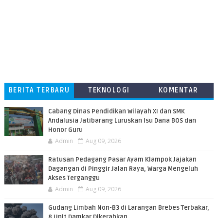
BERITA TERBARU
TEKNOLOGI
KOMENTAR
PEMBACA
Cabang Dinas Pendidikan Wilayah XI dan SMK
Andalusia Jatibarang Luruskan Isu Dana BOS dan
Honor Guru
Admin
Aug 09, 2026
​Ratusan Pedagang Pasar Ayam Klampok Jajakan
Dagangan di Pinggir Jalan Raya, Warga Mengeluh
Akses Terganggu
Admin
Aug 09, 2026
​Gudang Limbah Non-B3 di Larangan Brebes Terbakar,
8 Unit Damkar Dikerahkan