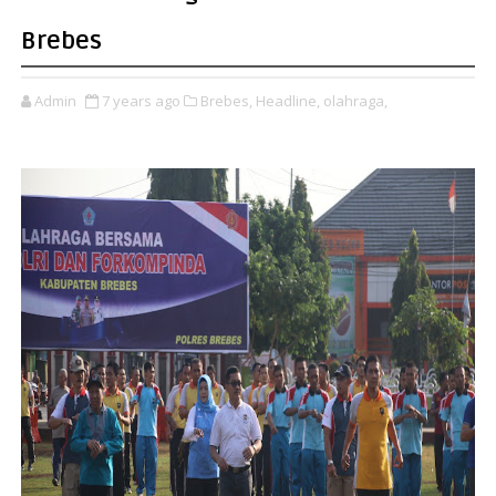
Brebes
Admin
7 years ago
Brebes,
Headline,
olahraga,