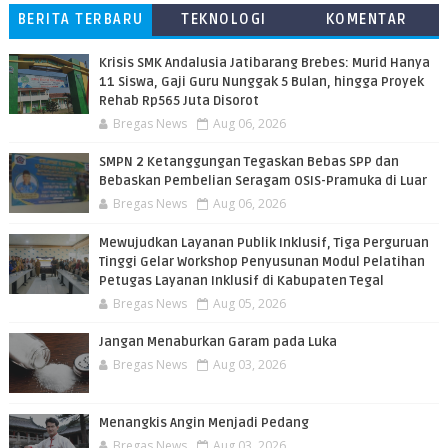
BERITA TERBARU
TEKNOLOGI
KOMENTAR
PEMBACA
Krisis SMK Andalusia Jatibarang Brebes: Murid Hanya
11 Siswa, Gaji Guru Nunggak 5 Bulan, hingga Proyek
Rehab Rp565 Juta Disorot
Bregas News
Aug 06, 2026
SMPN 2 Ketanggungan Tegaskan Bebas SPP dan
Bebaskan Pembelian Seragam OSIS-Pramuka di Luar
Bregas News
Aug 06, 2026
​Mewujudkan Layanan Publik Inklusif, Tiga Perguruan
Tinggi Gelar Workshop Penyusunan Modul Pelatihan
Petugas Layanan Inklusif di Kabupaten Tegal
Bregas News
Aug 05, 2026
Jangan Menaburkan Garam pada Luka
Bregas News
Aug 03, 2026
Menangkis Angin Menjadi Pedang
Bregas News
Aug 03, 2026