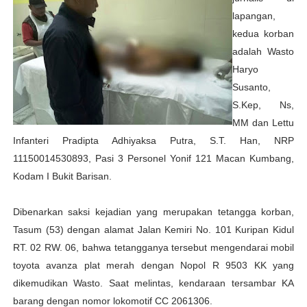
lapangan,
kedua korban
adalah Wasto
Haryo
Susanto,
S.Kep, Ns,
MM dan Lettu
Infanteri Pradipta Adhiyaksa Putra, S.T. Han, NRP
11150014530893, Pasi 3 Personel Yonif 121 Macan Kumbang,
Kodam I Bukit Barisan.
Dibenarkan saksi kejadian yang merupakan tetangga korban,
Tasum (53) dengan alamat Jalan Kemiri No. 101 Kuripan Kidul
RT. 02 RW. 06, bahwa tetangganya tersebut mengendarai mobil
toyota avanza plat merah dengan Nopol R 9503 KK yang
dikemudikan Wasto. Saat melintas, kendaraan tersambar KA
barang dengan nomor lokomotif CC 2061306.