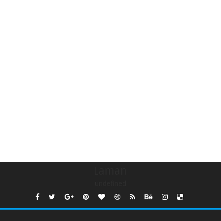
Laman
undefined