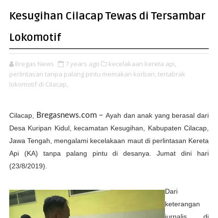
Kesugihan Cilacap Tewas di Tersambar
Lokomotif
Bregas News
7 years ago
kecelakaan kereta api,
perlintasan tanpa palang pintu memakan korban,
tertabrak
lokomotif di Cilacap,
Bregasnews.com
–
Cilacap,
Ayah dan anak yang berasal dari
Desa Kuripan Kidul, kecamatan Kesugihan, Kabupaten Cilacap,
Jawa Tengah, mengalami kecelakaan maut di perlintasan Kereta
Api (KA) tanpa palang pintu di desanya. Jumat dini hari
(23/8/2019).
Dari
keterangan
jurnalis di