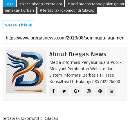
Tags
# kecelakaan kereta api
# perlintasan tanpa palang pintu
memakan korban
# tertabrak lokomotif di Cilacap
Share This
About Bregas News
Media Informasi Penyalur Suara Publik.
Melayani Pembuatan Website dan
Sistem Informasi Berbasis IT. Free
Konsultasi IT. Hubungi 085742226600
tertabrak lokomotif di Cilacap