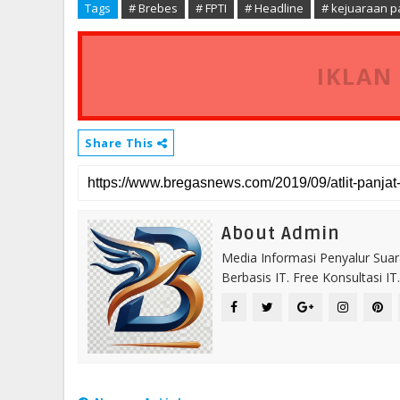
Tags
# Brebes
# FPTI
# Headline
# kejuaraan pa
IKLAN
Share This
About Admin
Media Informasi Penyalur Suar
Berbasis IT. Free Konsultasi 