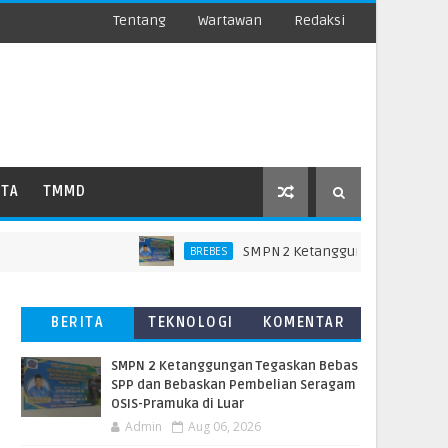
Tentang
Wartawan
Redaksi
ATA
TMMD
SMPN 2 Ketanggungan Tegaskan Bebas
BREBES
BERITA
TEKNOLOGI
KOMENTAR
TERBARU
PEMBACA
SMPN 2 Ketanggungan Tegaskan Bebas
SPP dan Bebaskan Pembelian Seragam
OSIS-Pramuka di Luar
Admin
Aug 06, 2026