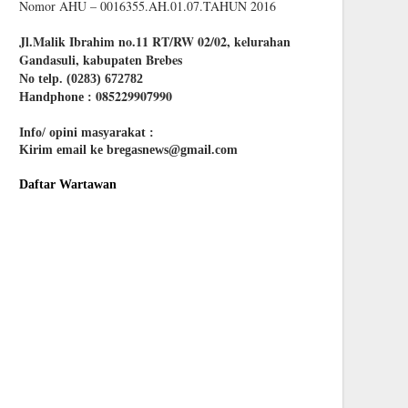
Nomor AHU – 0016355.AH.01.07.TAHUN 2016
Jl.Malik Ibrahim no.11 RT/RW 02/02, kelurahan
Gandasuli, kabupaten Brebes
No telp. (0283) 672782
085229907990
Handphone :
Info/ opini masyarakat :
Kirim email ke bregasnews@gmail.com
Daftar Wartawan