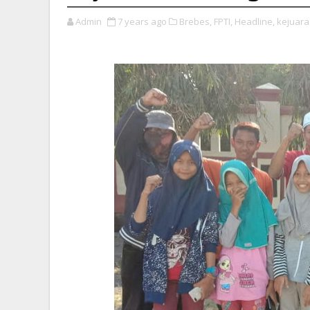
Admin
7 years ago
Brebes,
FPTI,
Headline,
kejuara