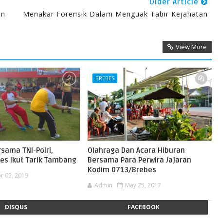
Older Article
an
Menakar Forensik Dalam Menguak Tabir Kejahatan
View More
BREBES
sama TNI-Polri,
Olahraga Dan Acara Hiburan
es Ikut Tarik Tambang
Bersama Para Perwira Jajaran
Kodim 0713/Brebes
r 05, 2019
Admin
May 25, 2017
DISQUS
FACEBOOK