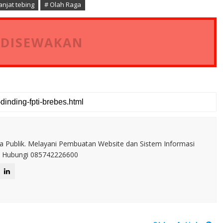
njat tebing
# Olah Raga
 DISEWAKAN
a Publik. Melayani Pembuatan Website dan Sistem Informasi
IT. Hubungi 085742226600