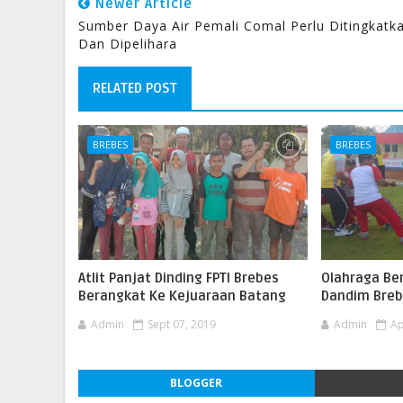
Newer Article
Sumber Daya Air Pemali Comal Perlu Ditingkatk
Dan Dipelihara
RELATED POST
BREBES
BREBES
Atlit Panjat Dinding FPTI Brebes
Olahraga Ber
Berangkat Ke Kejuaraan Batang
Dandim Breb
Admin
Sept 07, 2019
Admin
Ap
BLOGGER