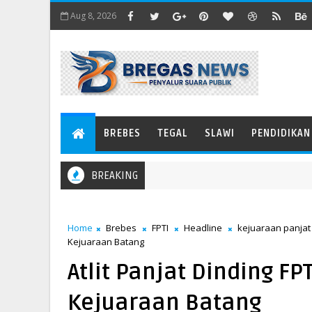
Aug 8, 2026
BREBES
TEGAL
SLAWI
PENDIDIKAN
BREAKING
Menopang Tulang yang Sedang Rapuh
IKEL
Home
Brebes
FPTI
Headline
kejuaraan panjat
Kejuaraan Batang
Atlit Panjat Dinding F
Kejuaraan Batang