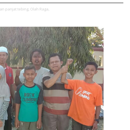
an panjat tebing,
Olah Raga,