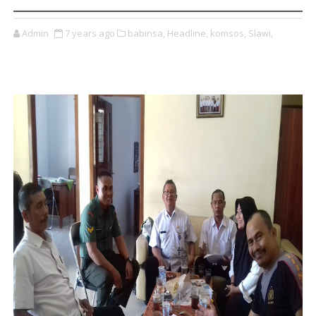
Admin
7 years ago
babinsa,
Headline,
komsos,
Slawi,