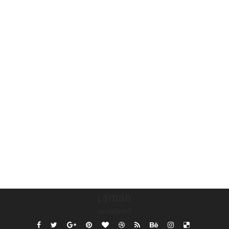
Laman
undefined