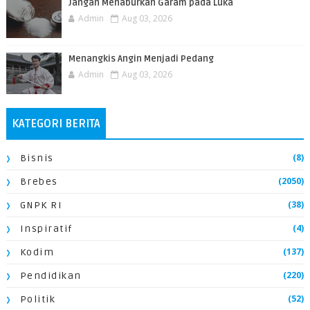
Jangan Menaburkan Garam pada Luka
Admin
Aug 03, 2026
Menangkis Angin Menjadi Pedang
Admin
Aug 03, 2026
KATEGORI BERITA
(8)
Bisnis
(2050)
Brebes
(38)
GNPK RI
(4)
Inspiratif
(137)
Kodim
(220)
Pendidikan
(52)
Politik