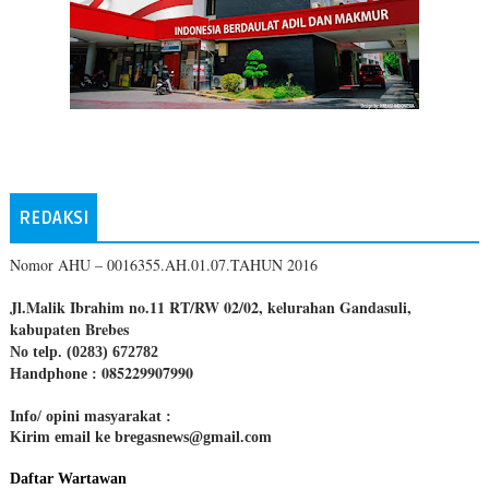
REDAKSI
Nomor AHU – 0016355.AH.01.07.TAHUN 2016
Jl.Malik Ibrahim no.11 RT/RW 02/02, kelurahan Gandasuli,
kabupaten Brebes
No telp. (0283) 672782
085229907990
Handphone :
Info/ opini masyarakat :
Kirim email ke bregasnews@gmail.com
Daftar Wartawan