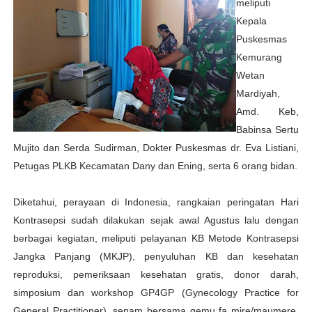
meliputi
Kepala
Puskesmas
Kemurang
Wetan
Mardiyah,
Amd. Keb,
Babinsa Sertu
Mujito dan Serda Sudirman, Dokter Puskesmas dr. Eva Listiani,
Petugas PLKB Kecamatan Dany dan Ening, serta 6 orang bidan.
Diketahui, perayaan di Indonesia, rangkaian peringatan Hari
Kontrasepsi sudah dilakukan sejak awal Agustus lalu dengan
berbagai kegiatan, meliputi pelayanan KB Metode Kontrasepsi
Jangka Panjang (MKJP), penyuluhan KB dan kesehatan
reproduksi, pemeriksaan kesehatan gratis, donor darah,
simposium dan workshop GP4GP (Gynecology Practice for
General Practitioner), senam bersama gemu fa mire/maumere,