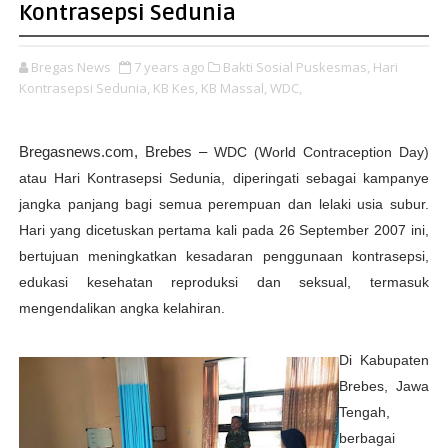
Kontrasepsi Sedunia
Bregas News
7 years ago
Bakti Sosial Puskesmas,
Hari
Kontrasepsi Sedunia,
KB Kes,
KB Massal,
WDC,
Bregasnews.com,
Brebes –
WDC (World Contraception Day)
atau Hari Kontrasepsi Sedunia, diperingati sebagai kampanye
jangka panjang bagi semua perempuan dan lelaki usia subur.
Hari yang dicetuskan pertama kali pada 26 September 2007 ini,
bertujuan meningkatkan kesadaran penggunaan kontrasepsi,
edukasi kesehatan reproduksi dan seksual, termasuk
mengendalikan angka kelahiran.
Di Kabupaten
Brebes, Jawa
Tengah,
berbagai