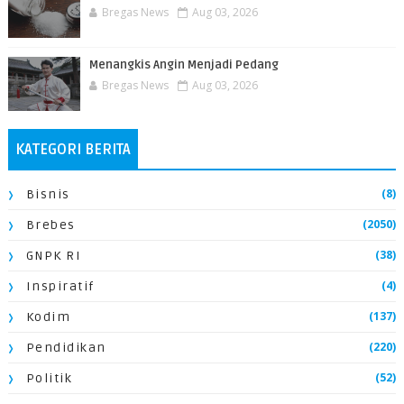
Bregas News
Aug 03, 2026
Menangkis Angin Menjadi Pedang
Bregas News
Aug 03, 2026
KATEGORI BERITA
(8)
Bisnis
(2050)
Brebes
(38)
GNPK RI
(4)
Inspiratif
(137)
Kodim
(220)
Pendidikan
(52)
Politik