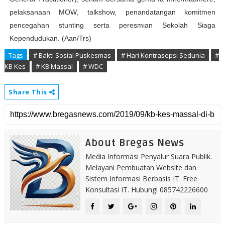
pelaksanaan MOW, talkshow, penandatangan komitmen
pencegahan stunting serta peresmian Sekolah Siaga
Kependudukan. (Aan/Trs)
Tags
# Bakti Sosial Puskesmas
# Hari Kontrasepsi Sedunia
#
KB Kes
# KB Massal
# WDC
Share This
About Bregas News
Media Informasi Penyalur Suara Publik.
Melayani Pembuatan Website dan
Sistem Informasi Berbasis IT. Free
Konsultasi IT. Hubungi 085742226600