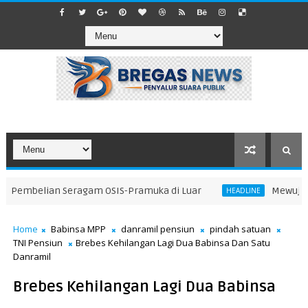
embelian Seragam OSIS-Pramuka di Luar
​Mewujudkan
HEADLINE
Home
Babinsa MPP
danramil pensiun
pindah satuan
TNI Pensiun
Brebes Kehilangan Lagi Dua Babinsa Dan Satu
Danramil
Brebes Kehilangan Lagi Dua Babinsa