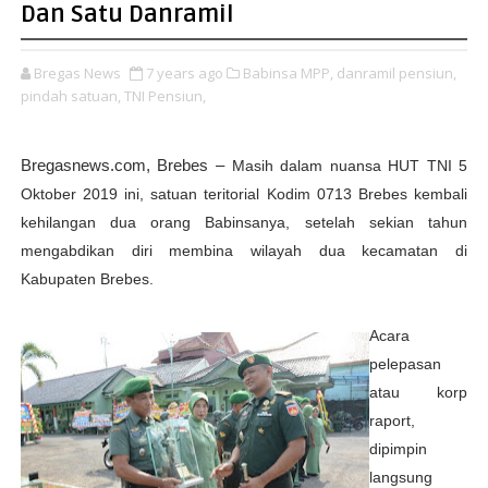
Dan Satu Danramil
Bregas News
7 years ago
Babinsa MPP,
danramil pensiun,
pindah satuan,
TNI Pensiun,
Bregasnews.com,
Brebes –
Masih dalam nuansa HUT TNI 5
Oktober 2019 ini, satuan teritorial Kodim 0713 Brebes kembali
kehilangan dua orang Babinsanya, setelah sekian tahun
mengabdikan diri membina wilayah dua kecamatan di
Kabupaten Brebes.
Acara
pelepasan
atau korp
raport,
dipimpin
langsung