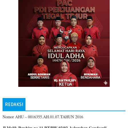
REDAKSI
Nomor AHU – 0016355.AH.01.07.TAHUN 2016
Jl.Malik Ibrahim no.11 RT/RW 02/02, kelurahan Gandasuli,