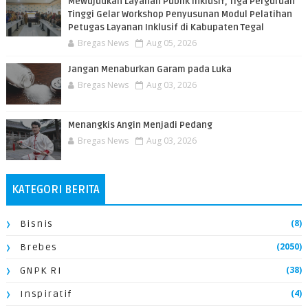
​Mewujudkan Layanan Publik Inklusif, Tiga Perguruan
Tinggi Gelar Workshop Penyusunan Modul Pelatihan
Petugas Layanan Inklusif di Kabupaten Tegal
Bregas News
Aug 05, 2026
Jangan Menaburkan Garam pada Luka
Bregas News
Aug 03, 2026
Menangkis Angin Menjadi Pedang
Bregas News
Aug 03, 2026
KATEGORI BERITA
(8)
Bisnis
(2050)
Brebes
(38)
GNPK RI
(4)
Inspiratif