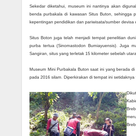
Sekedar diketahui, museum ini nantinya akan digun
benda purbakala di kawasan Situs Buton, sehingga po
kepentingan pendidikan dan pariwisata/sumber devisa
Situs Boton juga telah menjadi tempat penelitian du
purba tertua (Sinomastodon Bumiayuensis). Juga ma
Sangiran, situs yang terletak 15 kilometer sebelah ut
Museum Mini Purbakala Buton saat ini yang berada di 
pada 2016 silam. Diperkirakan di tempat ini setidaknya
Diku
Kabi
Bre
meru
Breb