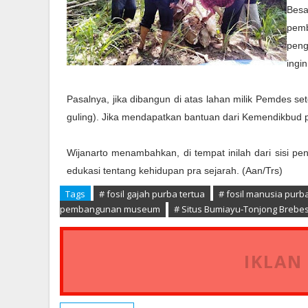
Besa
pemb
peng
ingi
Pasalnya, jika dibangun di atas lahan milik Pemdes 
guling). Jika mendapatkan bantuan dari Kemendikbud 
Wijanarto menambahkan, di tempat inilah dari sisi 
edukasi tentang kehidupan pra sejarah. (Aan/Trs)
Tags
# fosil gajah purba tertua
# fosil manusia purb
pembangunan museum
# Situs Bumiayu-Tonjong Brebe
IKLAN