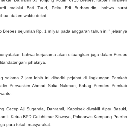
narkan Danramil 09 Tonjong Kodim 0713 Brebes, Kapten Infanteri
rdi melalui Bati Tuud, Peltu Edi Burhanudin, bahwa surat
ibuat dalam waktu dekat.
rebes sejumlah Rp. 1 milyar pada anggaran tahun ini,” jelasnya
menyatakan bahwa kerjasama akan dituangkan juga dalam Perdes
itandatangani pihaknya.
 selama 2 jam lebih ini dihadiri pejabat di lingkungan Pemkab
, Kadin Perwaskim Ahmad Sofia Nukman, Kabag Pemdes Pemkab
wanto.
g Cecep Aji Suganda, Danramil, Kapolsek diwakili Aiptu Basuki,
Ramli, Ketua BPD Galuhtimur Siswoyo, Pokdarwis Kampung Poerba
juga para tokoh masyarakat.