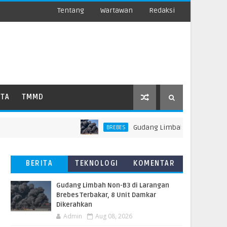
Tentang
Wartawan
Redaksi
ATA
TMMD
​Gudang Limbah Non-B3 di Laranga
BREBES
BERITA
TEKNOLOGI
KOMENTAR
TERBARU
PEMBACA
​Gudang Limbah Non-B3 di Larangan
Brebes Terbakar, 8 Unit Damkar
Dikerahkan
Admin
Aug 08, 2026