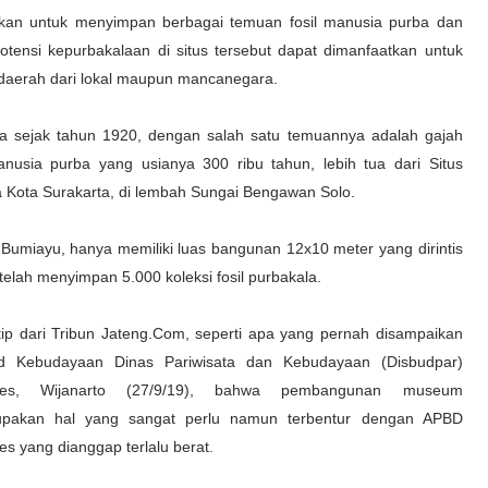
akan untuk menyimpan berbagai temuan fosil manusia purba dan
tensi kepurbakalaan di situs tersebut dapat dimanfaatkan untuk
 daerah dari lokal maupun mancanegara.
nia sejak tahun 1920, dengan salah satu temuannya adalah gajah
nusia purba yang usianya 300 ribu tahun, lebih tua dari Situs
ara Kota Surakarta, di lembah Sungai Bengawan Solo.
Bumiayu, hanya memiliki luas bangunan 12x10 meter yang dirintis
 telah menyimpan 5.000 koleksi fosil purbakala.
tip dari Tribun Jateng.Com, seperti apa yang pernah disampaikan
d Kebudayaan Dinas Pariwisata dan Kebudayaan (Disbudpar)
bes, Wijanarto (27/9/19), bahwa pembangunan museum
pakan hal yang sangat perlu namun terbentur dengan APBD
es yang dianggap terlalu berat.