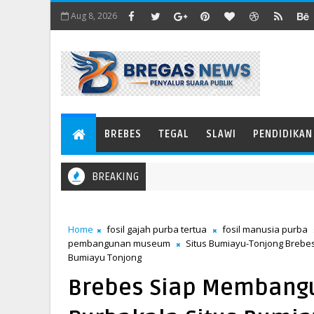
Aug 8, 2026
BREBES
TEGAL
SLAWI
PENDIDIKAN
BREAKING
Home
fosil gajah purba tertua
fosil manusia purba
pembangunan museum
Situs Bumiayu-Tonjong Brebe
Bumiayu Tonjong
Brebes Siap Membang