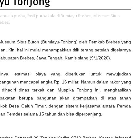
yu Tonjong
manusia purba,
fosil purbakala di Bumiayu Brebes,
Museum Situs
ebes,
seum Situs Buton (Bumiayu-Tonjong) oleh Pemkab Brebes yang
n. Kini hal ini mulai menampakkan titik terang setelah digelarnya
Kabupaten Brebes, Jawa Tengah. Kamis siang (9/1/2020).
alnya, estimasi biaya yang diperlukan untuk mewujudkan
angunan mencapai angka Rp. 16 miliar. Namun dalam rakor yang
 dihadiri dinas terkait dan Muspika Tonjong ini, menghasilkan
epakatan berupa bangunan akan ditempatkan di atas tanah
kok Desa Galuh Timur, dengan sistem kerjasama antara Pemda
an Pemdes selama 15 tahun dan bisa diperpanjang.