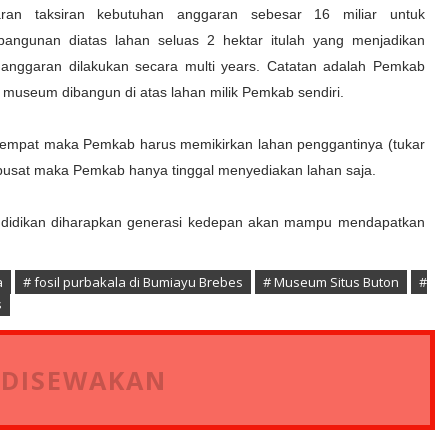
ran taksiran kebutuhan anggaran sebesar 16 miliar untuk
angunan diatas lahan seluas 2 hektar itulah yang menjadikan
anggaran dilakukan secara multi years. Catatan adalah Pemkab
n museum dibangun di atas lahan milik Pemkab sendiri.
setempat maka Pemkab harus memikirkan lahan penggantinya (tukar
pusat maka Pemkab hanya tinggal menyediakan lahan saja.
pendidikan diharapkan generasi kedepan akan mampu mendapatkan
a
# fosil purbakala di Bumiayu Brebes
# Museum Situs Buton
#
s
 DISEWAKAN