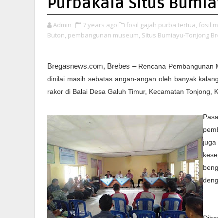
Purbakala Situs Bumia
Admin
7 years ago
fosil gajah purba tertua,
fosil 
Buton,
pembangunan museum,
Situs Bumiayu-Tonjong Br
Bregasnews.com,
Brebes –
Rencana Pembangunan Mu
dinilai masih sebatas angan-angan oleh banyak kalanga
rakor di Balai Desa Galuh Timur, Kecamatan Tonjong, 
Pas
pemb
juga
kes
beng
deng