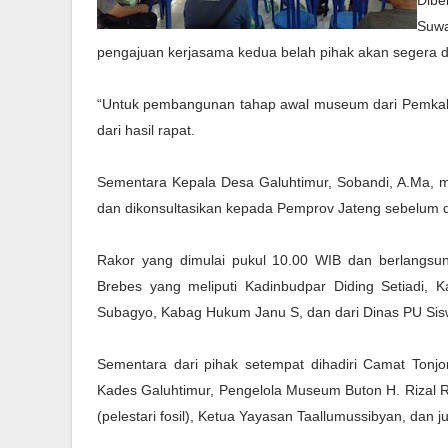
Dibe
Suwa
pengajuan kerjasama kedua belah pihak akan segera d
“Untuk pembangunan tahap awal museum dari Pemkab B
dari hasil rapat.
Sementara Kepala Desa Galuhtimur, Sobandi, A.Ma, 
dan dikonsultasikan kepada Pemprov Jateng sebelum d
Rakor yang dimulai pukul 10.00 WIB dan berlangsung
Brebes yang meliputi Kadinbudpar Diding Setiadi
Subagyo, Kabag Hukum Janu S, dan dari Dinas PU Sis
Sementara dari pihak setempat dihadiri Camat Tonjon
Kades Galuhtimur, Pengelola Museum Buton H. Rizal 
(pelestari fosil), Ketua Yayasan Taallumussibyan, dan 