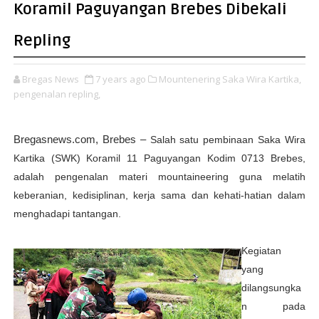
Koramil Paguyangan Brebes Dibekali
Repling
Bregas News
7 years ago
Mountenering Saka Wira Kartika,
pengenalan repling,
Bregasnews.com,
Brebes –
Salah satu pembinaan Saka Wira
Kartika (SWK) Koramil 11 Paguyangan Kodim 0713 Brebes,
adalah pengenalan materi mountaineering guna melatih
keberanian, kedisiplinan, kerja sama dan kehati-hatian dalam
menghadapi tantangan.
Kegiatan
yang
dilangsungka
n pada