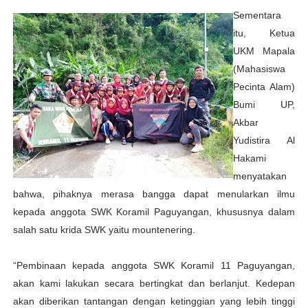
Sementara
itu, Ketua
UKM Mapala
(Mahasiswa
Pecinta Alam)
Bumi UP,
Akbar
Yudistira Al
Hakami
menyatakan
bahwa, pihaknya merasa bangga dapat menularkan ilmu
kepada anggota SWK Koramil Paguyangan, khususnya dalam
salah satu krida SWK yaitu mountenering.
“Pembinaan kepada anggota SWK Koramil 11 Paguyangan,
akan kami lakukan secara bertingkat dan berlanjut. Kedepan
akan diberikan tantangan dengan ketinggian yang lebih tinggi