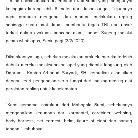
“Latihan dilaksanakan di Jembatan Kali Buntu yang mempunyai
ketinggian kurang lebih 8 meter dari dasar sungai. Tujuannya
agar pramuka mengenal dan mampu melakukan repling
sehingga suatu saat dapat membantu tugas TNI dan unsur
terkait dalam evakuasi bencana alam,” beber Sugeng melalui
pesan whatsapps, Senin pagi (3/2/2020).
Dikatakannya juga, sebelum melakukan praktek, mereka terlebih
dahulu mereka melaksanakan apel yang diambil langsung oleh
Danramil, Kapten Arhanud Suryadi, SH, kemudian dilanjutkan
dengan teori pengenalan serta fungsi dari masing-masing alat
peralatan repling untuk keselamatan.
“Kami bersama instruktur dari Mahapala Bumi, sebelumnya
mengenalkan kegunaan dari karmantel, carabiner, webbing,
body harness, set earnest, helm, figure of eight dan sarung
tangan,” imbuhnya.