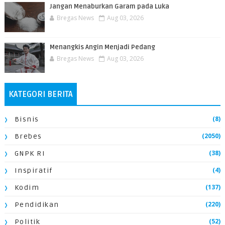
Jangan Menaburkan Garam pada Luka
Bregas News
Aug 03, 2026
Menangkis Angin Menjadi Pedang
Bregas News
Aug 03, 2026
KATEGORI BERITA
(8)
Bisnis
(2050)
Brebes
(38)
GNPK RI
(4)
Inspiratif
(137)
Kodim
(220)
Pendidikan
(52)
Politik