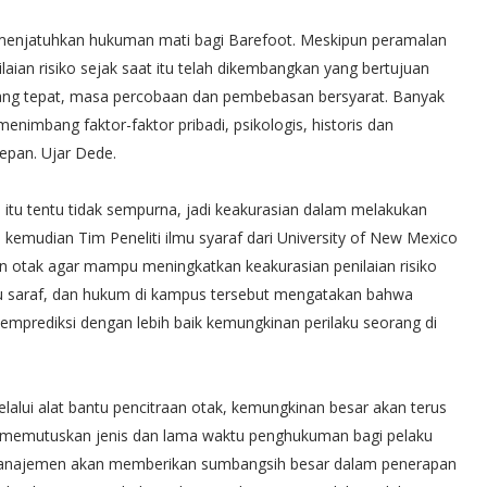
im menjatuhkan hukuman mati bagi Barefoot. Meskipun peramalan
nilaian risiko sejak saat itu telah dikembangkan yang bertujuan
g tepat, masa percobaan dan pembebasan bersyarat. Banyak
menimbang faktor-faktor pribadi, psikologis, historis dan
epan. Ujar Dede.
u tentu tidak sempurna, jadi keakurasian dalam melakukan
 kemudian Tim Peneliti ilmu syaraf dari University of New Mexico
 otak agar mampu meningkatkan keakurasian penilaian risiko
ilmu saraf, dan hukum di kampus tersebut mengatakan bahwa
emprediksi dengan lebih baik kemungkinan perilaku seorang di
elalui alat bantu pencitraan otak, kemungkinan besar akan terus
memutuskan jenis dan lama waktu penghukuman bagi pelaku
ori manajemen akan memberikan sumbangsih besar dalam penerapan