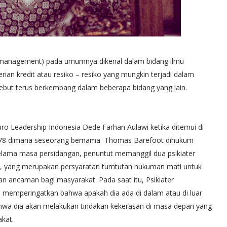
 management) pada umumnya dikenal dalam bidang ilmu
an kredit atau resiko – resiko yang mungkin terjadi dalam
sebut terus berkembang dalam beberapa bidang yang lain.
o Leadership Indonesia Dede Farhan Aulawi ketika ditemui di
n 1978 dimana seseorang bernama Thomas Barefoot dihukum
elama masa persidangan, penuntut memanggil dua psikiater
t, yang merupakan persyaratan tumtutan hukuman mati untuk
ancaman bagi masyarakat. Pada saat itu, Psikiater
n memperingatkan bahwa apakah dia ada di dalam atau di luar
ahwa dia akan melakukan tindakan kekerasan di masa depan yang
kat.