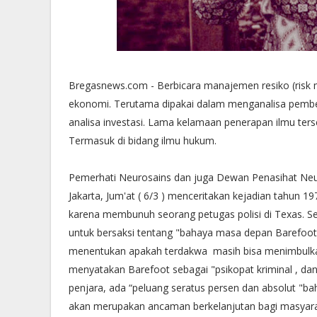
Bregasnews.com - Berbicara manajemen resiko (risk
ekonomi. Terutama dipakai dalam menganalisa pemberi
analisa investasi. Lama kelamaan penerapan ilmu ter
Termasuk di bidang ilmu hukum.
Pemerhati Neurosains dan juga Dewan Penasihat Neur
Jakarta, Jum'at ( 6/3 ) menceritakan kejadian tahu
karena membunuh seorang petugas polisi di Texas. S
untuk bersaksi tentang "bahaya masa depan Barefoo
menentukan apakah terdakwa masih bisa menimbulkan 
menyatakan Barefoot sebagai "psikopat kriminal , da
penjara, ada “peluang seratus persen dan absolut "b
akan merupakan ancaman berkelanjutan bagi masyara