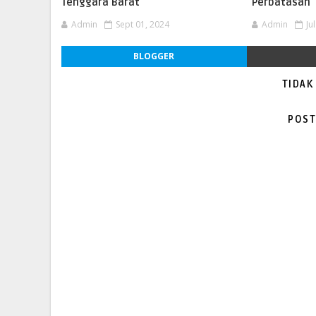
Tenggara Barat
Perbatasan
Admin
Sept 01, 2024
Admin
Ju
BLOGGER
TIDAK
POST