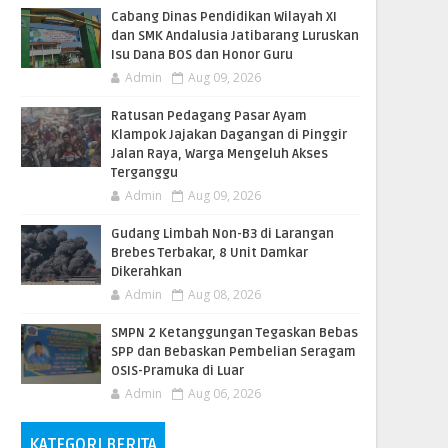
Cabang Dinas Pendidikan Wilayah XI
dan SMK Andalusia Jatibarang Luruskan
Isu Dana BOS dan Honor Guru
Admin
Aug 09, 2026
​Ratusan Pedagang Pasar Ayam
Klampok Jajakan Dagangan di Pinggir
Jalan Raya, Warga Mengeluh Akses
Terganggu
Admin
Aug 09, 2026
​Gudang Limbah Non-B3 di Larangan
Brebes Terbakar, 8 Unit Damkar
Dikerahkan
Admin
Aug 08, 2026
SMPN 2 Ketanggungan Tegaskan Bebas
SPP dan Bebaskan Pembelian Seragam
OSIS-Pramuka di Luar
Admin
Aug 06, 2026
KATEGORI BERITA