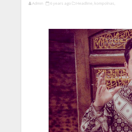
Admin
6 years ago
Headline,
kompolnas,