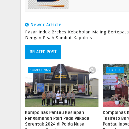
Newer Article
Pasar Induk Brebes Kebobolan Maling Bertepat
Dengan Pisah Sambut Kapolres
RELATED POST
KOMPOLNAS
HEADLINE
Kompolnas Pantau Kesiapan
Kompolnas K
Pengamanan Polri Pada Pilkada
Tasifeto Ba
Serentak 2024 di Polda Nusa
Pantau Inova