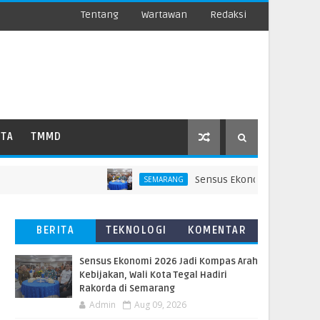
Tentang
Wartawan
Redaksi
ATA
TMMD
Sensus Ekonomi 2026 Jadi Kompas 
SEMARANG
BERITA
TEKNOLOGI
KOMENTAR
TERBARU
PEMBACA
Sensus Ekonomi 2026 Jadi Kompas Arah
Kebijakan, Wali Kota Tegal Hadiri
Rakorda di Semarang
Admin
Aug 09, 2026